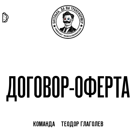
та самая
тёмная
внутри
архив
история
материя
секты
ДОГОВОР-ОФЕРТА
КОМАНДА
ТЕОДОР ГЛАГОЛЕВ