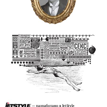
— разработано в
JetStyle