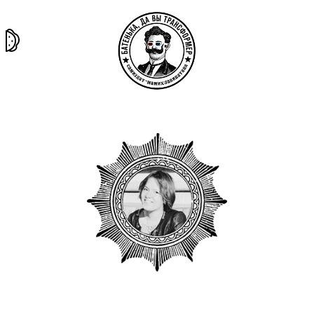
та самая
тёмная
внутри
архив
история
материя
секты