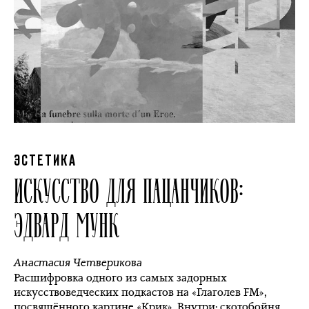
ЭСТЕТИКА
ИСКУССТВО ДЛЯ ПАЦАНЧИКОВ:
ЭДВАРД МУНК
Анастасия Четверикова
Расшифровка одного из самых задорных
искусствоведческих подкастов на «Глаголев FM»,
посвящённого картине «Крик». Внутри: скотобойня,