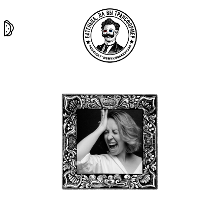
та самая
тёмная
внутри
архив
история
материя
секты