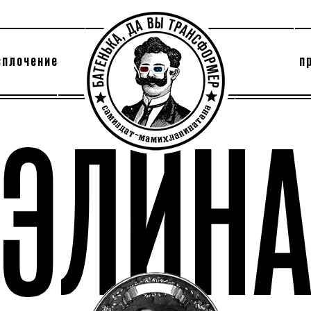
сплочение
п
утри секты
архив
ЭЛИН