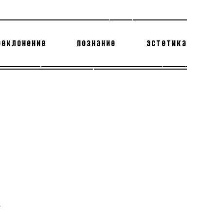
реклонение
познание
эстетика
178 бесполезных фактов
теодор глаголев
А