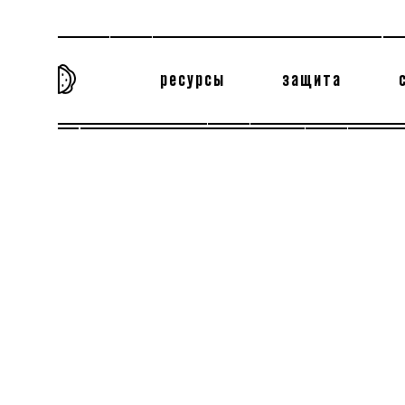
ресурсы
защита
та самая история
тёмная материя
вн