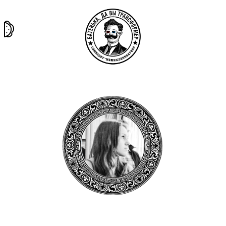
та самая
тёмная
внутри
архив
история
материя
секты