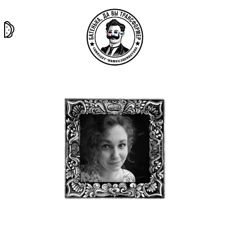
та самая
тёмная
внутри
архив
история
материя
секты