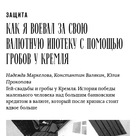
ЗАЩИТА
КАК Я ВОЕВАЛ ЗА СВОЮ
ВАЛЮТНУЮ ИПОТЕКУ С ПОМОЩЬЮ
ГРОБОВ У КРЕМЛЯ
Надежда Маркелова
,
Константин Валякин
,
Юлия
Прокопова
Гей-свадьбы и гробы у Кремля. История победы
маленького человека над большим банковским
кредитом в валюте, который после кризиса стоит
вдвое больше