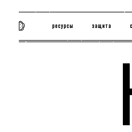
ресурсы
защита
та самая история
тёмная материя
вн