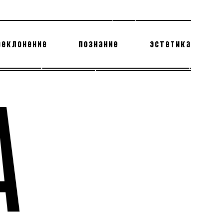
реклонение
познание
эстетика
178 бесполезных фактов
теодор глаголев
А