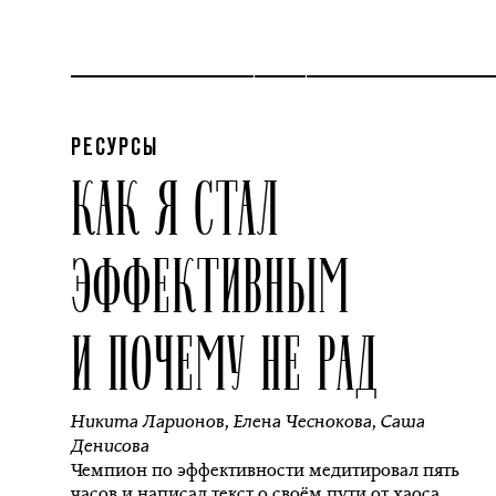
РЕСУРСЫ
КАК Я СТАЛ
ЭФФЕКТИВНЫМ
И ПОЧЕМУ НЕ РАД
Никита Ларионов
,
Елена Чеснокова
,
Саша
Денисова
Чемпион по эффективности медитировал пять
часов и написал текст о своём пути от хаоса