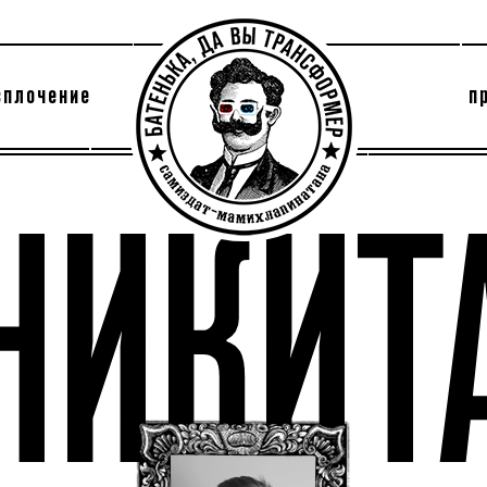
сплочение
п
утри секты
архив
НИКИТ