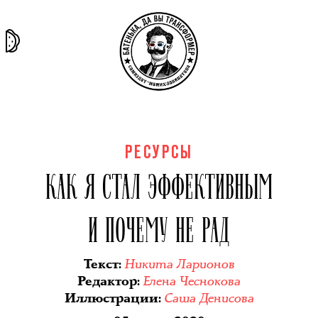
та самая
тёмная
внутри
архив
история
материя
секты
РЕСУРСЫ
КАК Я СТАЛ ЭФФЕКТИВНЫМ
И ПОЧЕМУ НЕ РАД
Никита Ларионов
Текст
:
Елена Чеснокова
Редактор
:
Саша Денисова
Иллюстрации
: