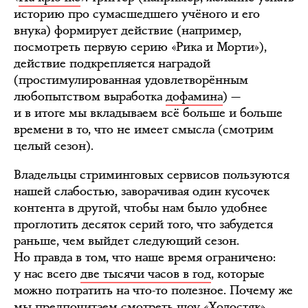
историю про сумасшедшего учёного и его
внука) формирует действие (например,
посмотреть первую серию «Рика и Морти»),
действие подкрепляется наградой
(простимулированная удовлетворённым
любопытством выработка
дофамина
) —
и в итоге мы вкладываем всё больше и больше
времени в то, что не имеет смысла (смотрим
целый сезон).
Владельцы стриминговых сервисов пользуются
нашей слабостью, заворачивая один кусочек
контента в другой, чтобы нам было удобнее
проглотить десяток серий того, что забудется
раньше, чем выйдет следующий сезон.
Но правда в том, что наше время ограничено:
у нас всего
две тысячи часов в год
, которые
можно потратить на что-то полезное. Почему же
мы предпочитаем смотреть шоу «Холостяк»