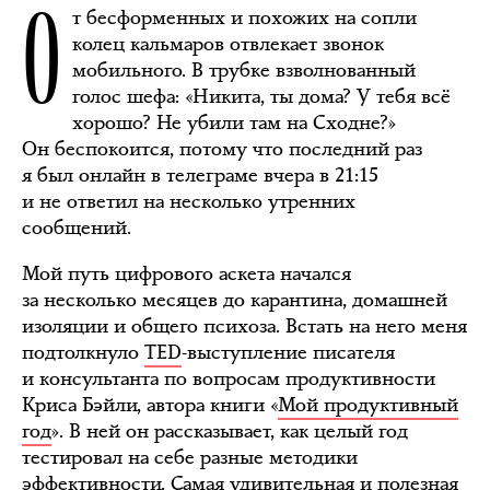
О
т бесформенных и похожих на сопли
колец кальмаров отвлекает звонок
мобильного. В трубке взволнованный
голос шефа: «Никита, ты дома? У тебя всё
хорошо? Не убили там на Сходне?»
Он беспокоится, потому что последний раз
я был онлайн в телеграме вчера в 21:15
и не ответил на несколько утренних
сообщений.
Мой путь цифрового аскета начался
за несколько месяцев до карантина, домашней
изоляции и общего психоза. Встать на него меня
подтолкнуло
TED
-выступление писателя
и консультанта по вопросам продуктивности
Криса Бэйли, автора книги «
Мой продуктивный
год
». В ней он рассказывает, как целый год
тестировал на себе разные методики
эффективности. Самая удивительная и полезная