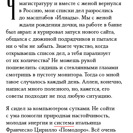
Ч
магистратуру и вместе с женой вернулся
в Россию, мои списки дел разрослись
до масштабов «Илиады». Мы с женой
ждали рождения дочки, на работе в банке
был аврал: я курировал запуск нового сайта,
общался с дюжиной подрядчиков и пытался
ни о чём не забыть. Знаете чувство, когда
открываешь список дел, а тебя парализует
от их количества? Не можешь рукой
пошевелить: сидишь и стеклянными глазами
смотришь в пустоту монитора. Тогда со мной
такое случалось каждый день. Аллен, конечно,
написал много полезного, но, кажется, его
советы подходят не под любую ситуацию.
Я сидел за компьютером сутками. Не сойти
с ума помогли природная настойчивость,
молодая энергия и
система
итальянца
Франческо Цирилло «Помодоро». Всё очень