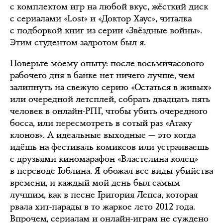
с комплектом игр на любой вкус, жёсткий диск
с сериалами «Lost» и «Доктор Хаус», читалка
с подборкой книг из серии «Звёздные войны».
Этим студентом-задротом был я.
Поверьте моему опыту: после восьмичасового
рабочего дня в банке нет ничего лучше, чем
залипнуть на свежую серию «Остаться в живых»
или очередной летсплей, собрать двадцать пять
человек в онлайн-РПГ, чтобы убить очередного
босса, или пересмотреть в сотый раз «Атаку
клонов». А идеальные выходные — это когда
идёшь на фестиваль комиксов или устраиваешь
с друзьями киномарафон «Властелина колец»
в переводе Гоблина. Я обожал все виды убийства
времени, и каждый мой день был самым
лучшим, как в песне Григория Лепса, которая
рвала хит-парады в то жаркое лето 2012 года.
Впрочем, сериалам и онлайн-играм не суждено