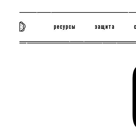
ресурсы
защита
та самая история
тёмная материя
вн