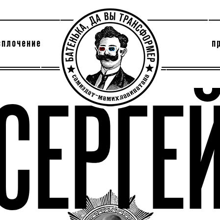
сплочение
п
утри секты
архив
СЕРГЕ