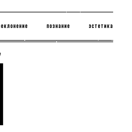
реклонение
познание
эстетика
178 бесполезных фактов
теодор глаголев
Й