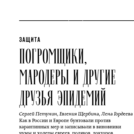
ЗАЩИТА
ПОГРОМЩИКИ,
МАРОДЕРЫ И ДРУГИЕ
ДРУЗЬЯ ЭПИДЕМИЙ
Сергей Петунин
,
Евгения Щербина
,
Лена Гордеева
Как в России и Европе бунтовали против
карантинных мер и записывали в виновники
чумы и холеры евреев, поляков, докторов