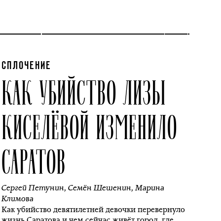
СПЛОЧЕНИЕ
КАК УБИЙСТВО ЛИЗЫ
КИСЕЛЁВОЙ ИЗМЕНИЛО
САРАТОВ
Сергей Петунин
,
Семён Шешенин
,
Марина
Климова
Как убийство девятилетней девочки перевернуло
жизнь Саратова и чем сейчас живёт город, где