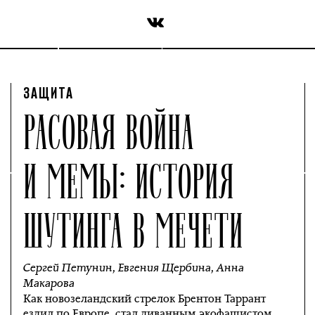
ЗАЩИТА
РАСОВАЯ ВОЙНА
И МЕМЫ: ИСТОРИЯ
ШУТИНГА В МЕЧЕТИ
Сергей Петунин
,
Евгения Щербина
,
Анна
Макарова
Как новозеландский стрелок Брентон Таррант
ездил по Европе, стал диванным экофашистом,