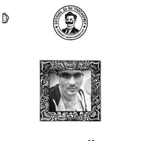
та самая
тёмная
внутри
архив
история
материя
секты