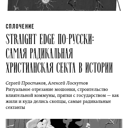
СПЛОЧЕНИЕ
STRAIGHT EDGE ПО-РУССКИ:
САМАЯ РАДИКАЛЬНАЯ
ХРИСТИАНСКАЯ СЕКТА В ИСТОРИИ
Сергей Простаков
,
Алексей Лоскутов
Ритуальное отрезание мошонки, строительство
влиятельной коммуны, прятки с государством — как
жили и куда делись скопцы, самые радикальные
сектанты