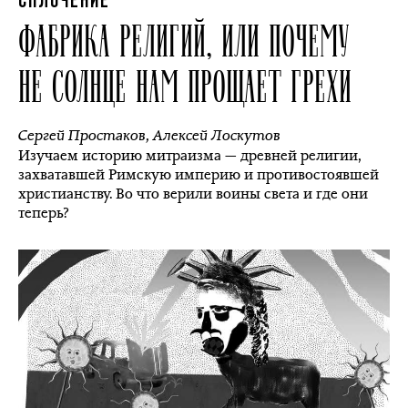
СПЛОЧЕНИЕ
ФАБРИКА РЕЛИГИЙ, ИЛИ ПОЧЕМУ
НЕ СОЛНЦЕ НАМ ПРОЩАЕТ ГРЕХИ
Сергей Простаков
,
Алексей Лоскутов
Изучаем историю митраизма — древней религии,
захватавшей Римскую империю и противостоявшей
христианству. Во что верили воины света и где они
теперь?