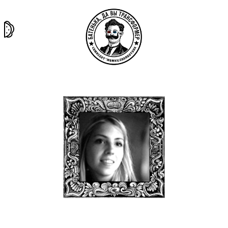
та самая
тёмная
внутри
архив
история
материя
секты