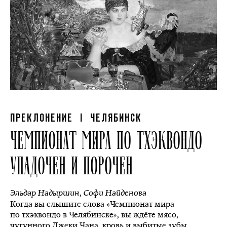
ПРЕКЛОНЕНИЕ
| ЧЕЛЯБИНСК
ЧЕМПИОНАТ МИРА ПО ТХЭКВОНДО
УПАДОЧЕН И ПОРОЧЕН
Эльдар Надыршин
,
Софи Найденова
Когда вы слышите слова «Чемпионат мира
по тхэквондо в Челябинске», вы ждёте мясо,
чугунного Джеки Чана, кровь и выбитые зубы.