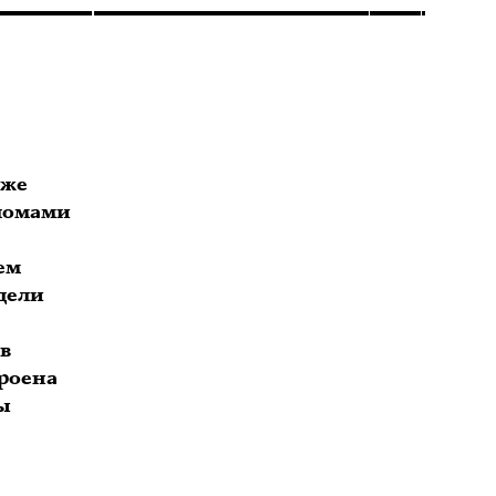
уже
зломами
ем
дели
в
троена
ы