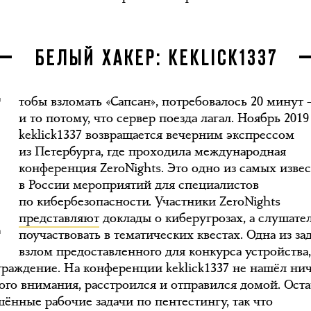
Ч
БЕЛЫЙ ХАКЕР: KEKLICK1337
тобы взломать «Сапсан», потребовалось 20 минут 
и то потому, что сервер поезда лагал. Ноябрь 2019 
keklick1337 возвращается вечерним экспрессом
из Петербурга, где проходила международная
конференция ZeroNights. Это одно из самых изве
в России мероприятий для специалистов
по кибербезопасности. Участники ZeroNights
представляют
доклады о киберугрозах, а слушате
поучаствовать в тематических квестах. Одна из за
взлом предоставленного для конкурса устройства
аграждение. На конференции keklick1337 не нашёл ни
ого внимания, расстроился и отправился домой. Ост
шённые рабочие задачи по пентестингу, так что