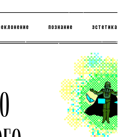
реклонение
познание
эстетика
178 бесполезных фактов
теодор глаголев
О