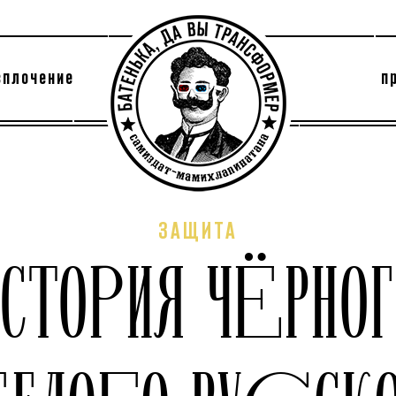
сплочение
п
утри секты
архив
ЗАЩИТА
ИСТОРИЯ ЧЁРНОГ