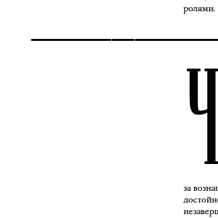
ролями.
за возн
достойн
незавер