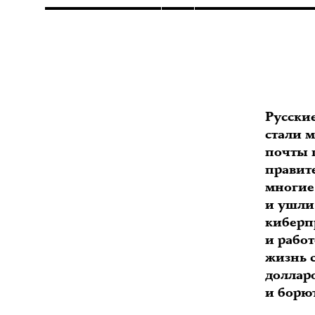
Русские
стали 
почты 
правит
многие
и ушли 
киберп
и работ
жизнь 
доллар
и борю