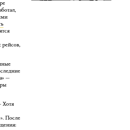
ре
ботал,
ими
ть
ятся
 рейсов,
упные
оследние
а» —
еры
— Хотя
». После
бщения: