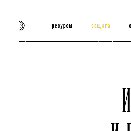
ресурсы
защита
та самая история
тёмная материя
вн