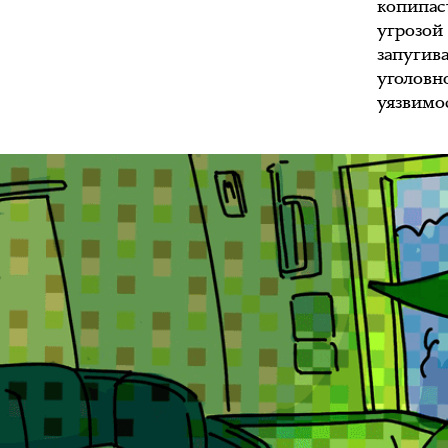
копипас
угрозой 
запугив
уголовно
уязвимо