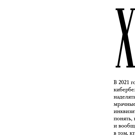
В 2021 г
кибербе
наделят
мрачные
инквизи
понять, 
и вообще
в том, к