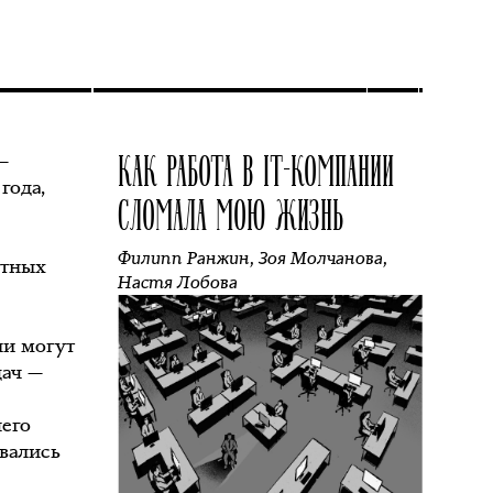
КАК РАБОТА В IT-КОМПАНИИ
—
года,
СЛОМАЛА МОЮ ЖИЗНЬ
Филипп Ранжин
,
Зоя Молчанова
,
стных
Настя Лобова
ли могут
дач —
,
чего
авались