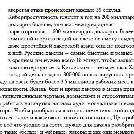
Х
акерская атака
происходит
каждые 39 секунд.
Киберпреступность генерит в год на 200 миллиар
долларов больше, чем вся международная
наркоторговля, — 600 миллиардов долларов. Более
компаний и организаций на свете не смогут выде
даже простейшей хакерской атаки, они не подгот
к ней. Русские хакеры — самые быстрые и резвые:
в среднем им нужно всего 18 минут, чтобы захват
компьютерную сеть. Китайским — четыре часа. Х
каждый день создают 300 000 новых вирусных пр
оду на свете будет более 3,5 миллиона рабочих мест 
зопасности. Жизнь, быт и нравы хакеров в медиа при
ь таинственными чертами, домыслами и стереотипам
 ребята в натянутых на глаза худи, молчаливые и вс
торы. Чтобы разобраться в хитросплетениях этой инд
кто есть кто и как можно взломать госпиталь, Центро
 всё что угодно на свете, нужно для начала разобрат
то такие «белые» и «чёрные» хакеры и как они меняют