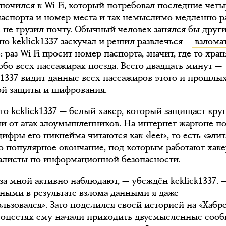
лючился к Wi-Fi, который потребовал последние четы
аспорта и номер места и так немыслимо медленно ра
е не грузил почту. Обычный человек занялся бы друг
но keklick1337 заскучал и решил развлечься —
взлома
: раз Wi-Fi просит номер паспорта, значит, где-то хран
обо всех пассажирах поезда. Всего двадцать минут —
ck1337 видит данные всех пассажиров этого и прошлых
ой защиты и шифрования.
то keklick1337 — белый хакер, который защищает кр
и от атак злоумышленников. На интернет-жаргоне п
ифры его никнейма читаются как «leet», то есть «элит
о популярное окончание, под которым работают хак
алисты по информационной безопасности.
за мной активно наблюдают, — убеждён keklick1337. 
ными в результате взлома данными я даже
льзовался». Зато поделился своей историей на «Хабре
 соцсетях ему начали приходить двусмысленные соо