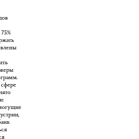
дов
 75%
ржать
овлены
ить
акеры
ограмм.
в сфере
нято
и:
емогущие
устрии,
банк
ься
ся