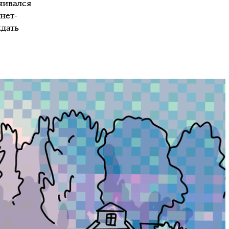
чивался
нет-
ждать