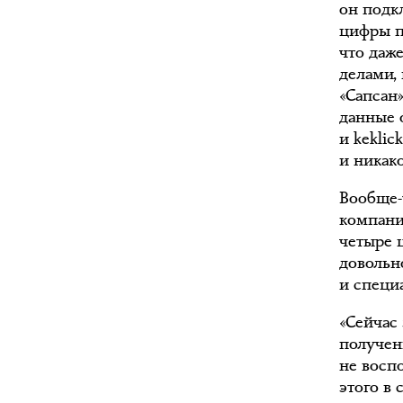
он подк
цифры п
что даж
делами, 
«Сапсан»
данные 
и kekli
и никак
Вообще-
компани
четыре ц
довольн
и специ
«Сейчас 
получен
не воспо
этого в