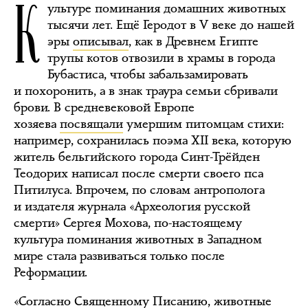
К
ультуре поминания домашних животных
тысячи лет. Ещё Геродот в V веке до нашей
эры
описывал
, как в Древнем Египте
трупы котов отвозили в храмы в города
Бубастиса, чтобы забальзамировать
и похоронить, а в знак траура семьи сбривали
брови. В средневековой Европе
хозяева
посвящали
умершим питомцам стихи:
например, сохранилась поэма XII века, которую
житель бельгийского города Синт-Трёйден
Теодорих написал после смерти своего пса
Питилуса. Впрочем, по словам антрополога
и издателя журнала «Археология русской
смерти» Сергея Мохова, по-настоящему
культура поминания животных в Западном
мире стала развиваться только после
Реформации.
«Согласно Священному Писанию, животные