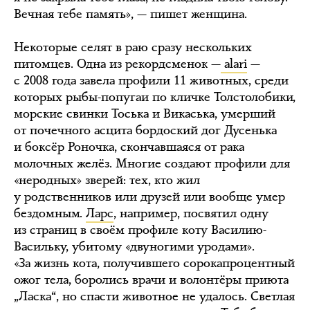
Вечная тебе память», — пишет женщина.
Некоторые селят в раю сразу нескольких
питомцев. Одна из рекордсменок —
alari
—
с 2008 года завела профили 11 животных, среди
которых рыбы-попугаи по кличке Толстолобики,
морские свинки Тоська и Викаська, умерший
от почечного асцита бордоский дог Дусенька
и боксёр Роночка, скончавшаяся от рака
молочных желёз. Многие создают профили для
«неродных» зверей: тех, кто жил
у родственников или друзей или вообще умер
бездомным.
Ларс
, например, посвятил одну
из страниц в своём профиле коту Василию-
Васильку, убитому «двуногими уродами».
«За жизнь кота, получившего сорокапроцентный
ожог тела, боролись врачи и волонтёры приюта
„Ласка“, но спасти животное не удалось. Светлая