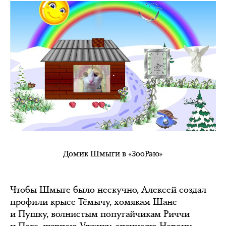
Домик Шмыги в «ЗооРаю»
Чтобы Шмыге было нескучно, Алексей создал
профили крысе Тёмычу, хомякам Шане
и Пушку, волнистым попугайчикам Риччи