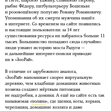
и Пете, шарпею Уджику, спаниэлю Нерону,
рыбке Фёдору, питбультерьеру Бошеньке
и розовощёкому попугаю Роману Романовичу.
Упоминания об их смерти мужчина нашёл
в интернете. Со временем на сайте появились
и настоящие пользователи: за 14 лет
существования ресурса их набралось больше 11
тысяч. Большинство попадают сюда случайно:
люди узнают историю моста Радуги —
и дальнейшие интернет-поиски приводят
их в «ЗооРай».
В отличие от зарубежного аналога,
«ЗооРай» напоминает скорее виртуальную
деревню, чем кладбище домашних животных:
хозяева создают мёртвым питомцам
не надгробия, а домики. А ещё на сайте есть так
называемая «
поляна
», где щенки, коты, хорьки,
черепашки, домашние козлята и даже