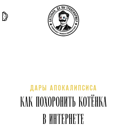
та самая
тёмная
внутри
архив
история
материя
секты
ДАРЫ АПОКАЛИПСИСА
КАК ПОХОРОНИТЬ КОТЁНКА
В ИНТЕРНЕТЕ