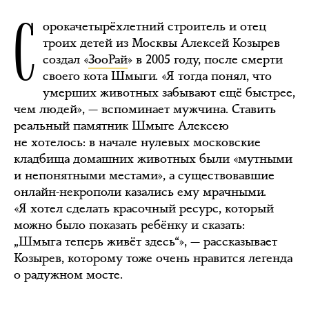
С
орокачетырёхлетний строитель и отец
троих детей из Москвы Алексей Козырев
создал «
ЗооРай
» в 2005 году, после смерти
своего кота Шмыги. «Я тогда понял, что
умерших животных забывают ещё быстрее,
чем людей», — вспоминает мужчина. Ставить
реальный памятник Шмыге Алексею
не хотелось: в начале нулевых московские
кладбища домашних животных были «мутными
и непонятными местами», а существовавшие
онлайн-некрополи казались ему мрачными.
«Я хотел сделать красочный ресурс, который
можно было показать ребёнку и сказать:
„Шмыга теперь живёт здесь“», — рассказывает
Козырев, которому тоже очень нравится легенда
о радужном мосте.