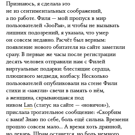
Признаюсь, я сделала это
не из сентиментальных соображений,
а по работе. Филя — мой пропуск в мир
пользователей «ЗооРая», и чтобы не вызывать
лишних подозрений, я указала, что умер
он совсем недавно. Расчёт был верным:
появление нового обитателя на сайте заметили
сразу. В первые же часы после регистрации
десять человек отправили нам c Филей
виртуальные подарки: блестящие сердца,
плюшевого медведя, колбасу. Несколько
пользователей опубликовали на стене Фили
стихи и «зажгли» свечи в память о нём,
а женщина, скрывающаяся под
ником
Lan
(статус на сайте — «новичок»),
прислала трогательное сообщение: «Скорбим
с вами! Знаю по себе, боль ещё сильна. Времени
прошло совсем мало… А время хоть дрянной,
но лекарь. Шрам останется, но боль немного