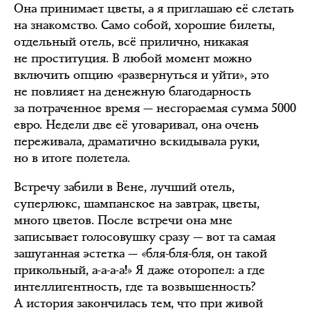
Она принимает цветы, а я приглашаю её слетать
на знакомство. Само собой, хорошие билеты,
отдельный отель, всё прилично, никакая
не проституция. В любой момент можно
включить опцию «развернуться и уйти», это
не повлияет на денежную благодарность
за потраченное время — несгораемая сумма 5000
евро. Недели две её уговаривал, она очень
переживала, драматично вскидывала руки,
но в итоге полетела.
Встречу забили в Вене, лучший отель,
суперлюкс, шампанское на завтрак, цветы,
много цветов. После встречи она мне
записывает голосовушку сразу — вот та самая
зашуганная эстетка — «бля-бля-бля, он такой
прикольный, а-а-а-а!» Я даже оторопел: а где
интеллигентность, где та возвышенность?
А история закончилась тем, что при живой