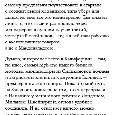
самому предлагали поучаствовать в стартапе
с сомнительной механикой, типа убера для
шлюх, но мне всё это неинтересно. Там плавает
лишь то, что тысячи раз прошло через
менеджеров: в лучшем случае третий,
четвёртый слой тёлок — ну, а я всё-таки работаю
с эксклюзивным товаром,
а не с Макдональдсом.
Думаю, интереснее всего в Калифорнии — там,
по идее, самый high-end нашего бизнеса:
молодые миллиардеры из Силиконовой долины
и актрисы-старлетки, штурмующие Голливуд, —
премьер-лига этого спорта. Пока что мой путь
на Запад остановился на том, что я перебрался
в Испанию: у меня много работы с Лондоном,
Миланом, Швейцарией, отсюда удобнее
соединять. И не отвлекает ничего, можно
творчеством заниматься спокойно — я всё-таки