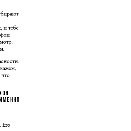
тбирают
, и тебе
ефон
мотр,
и.
сности.
скажем,
 что
КОВ
 ИМЕННО
 Его