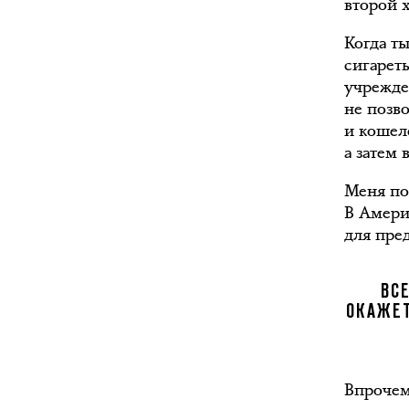
второй х
Когда т
сигарет
учрежде
не позв
и кошел
а затем
Меня по
В Америк
для пре
ВС
ОКАЖЕТ
Впрочем,