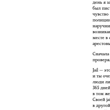
день я 
был пис
чувство
полиции
наручник
возника
месте в 
арестов
Сначала
проверял
Jail — э
и ты оче
люди ли
365 дне
в том ж
Своей ja
в друго