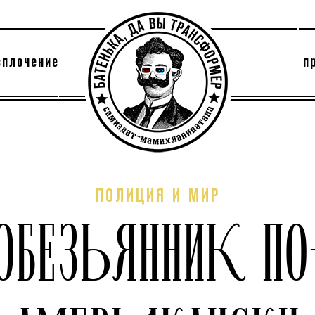
сплочение
п
утри секты
архив
ПОЛИЦИЯ И МИР
ОБЕЗЬЯННИК ПО