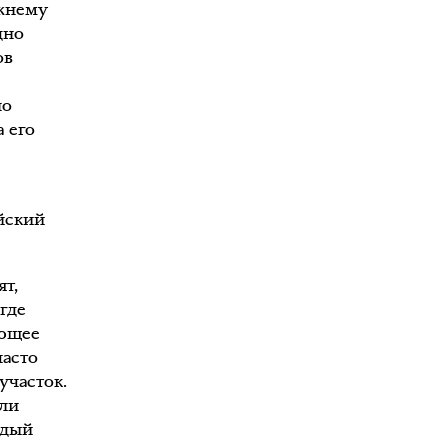
ежнему
дно
ов
но
 его
йский
ят,
 где
ающее
часто
участок.
зли
ждый