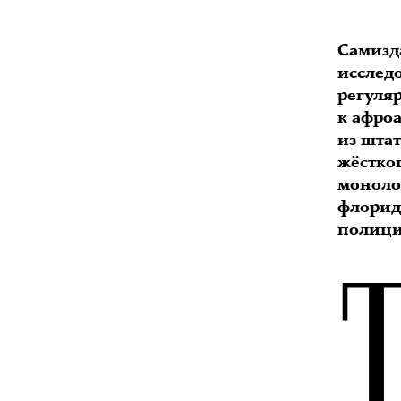
Самизд
исслед
регуля
к афро
из шта
жёстко
моноло
флорид
полици