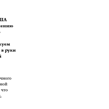
США
ошению
о
куем
 в руки
й
очного
дной
 что
,