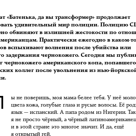
ат «Батенька, да вы трансформер» продолжает
овать удивительный мир полиции. Полицию 
рно обвиняют в излишней жестокости по отн
американцам. Практически ежегодно в каком-т
тов вспыхивают волнения после убийства или
го задержания чернокожего. Сегодня мы публи
г чернокожего американского копа, попавшего
ских коллег после увольнения из нью-йоркско
Т
и.
ы не поверишь, моя мама белее тебя. У неё мол
цвета кожа, голубые глаза и русые волосы. Её ро
язык — испанский. А папа родом из Нигерии. Так
я не просто чёрный, а чёрный латиноамериканец
и в этой стране это многое значит. И да, ещё
я открытый гей.