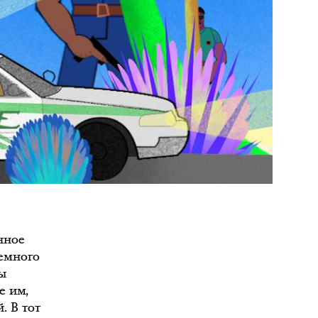
нное
емного
ы
е им,
. В тот