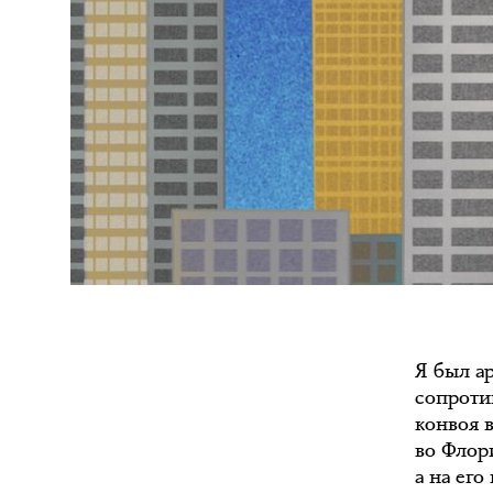
Я был а
сопроти
конвоя 
во Флор
а на его