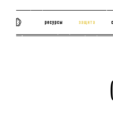
ресурсы
защита
та самая история
тёмная материя
вн