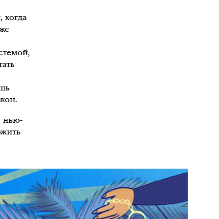
, когда
 же
стемой,
тать
ешь
акон.
ю нью-
ожить