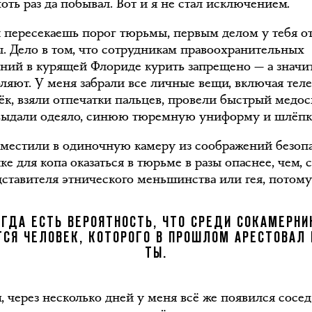
оть раз да побывал. Вот и я не стал исключением.
ы пересекаешь порог тюрьмы, первым делом у тебя о
ы. Дело в том, что сотрудникам правоохранительных
ний в курящей Флориде курить запрещено — а значит
оляют. У меня забрали все личные вещи, включая тел
ёк, взяли отпечатки пальцев, провели быстрый медос
 выдали одеяло, синюю тюремную униформу и шлёпк
местили в одиночную камеру из соображений безопа
е для копа оказаться в тюрьме в разы опаснее, чем, 
дставителя этнического меньшинства или гея, потому
ЕГДА ЕСТЬ ВЕРОЯТНОСТЬ, ЧТО СРЕДИ СОКАМЕРНИ
СЯ ЧЕЛОВЕК, КОТОРОГО В ПРОШЛОМ АРЕСТОВАЛ
ТЫ.
 через несколько дней у меня всё же появился сосед.