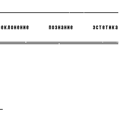
реклонение
познание
эстетика
178 бесполезных фактов
теодор глаголев
-