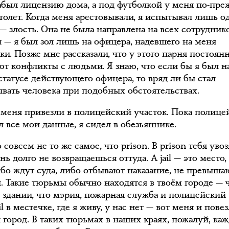
забыл лицензию дома, а под футболкой у меня по-пр
толет. Когда меня арестовывали, я испытывал лишь о
 — злость. Она не была направлена на всех сотрудник
 — я был зол лишь на офицера, надевшего на меня
и. Позже мне рассказали, что у этого парня постоян
ют конфликты с людьми. Я знаю, что если бы я был на
статусе действующего офицера, то вряд ли бы стал
ывать человека при подобных обстоятельствах.
 меня привезли в полицейский участок. Пока полице
 все мои данные, я сидел в обезьяннике.
то совсем не то же самое, что prison. В prison тебя увоз
нь долго не возвращаешься оттуда. А jail — это место,
бо ждут суда, либо отбывают наказание, не превыш
й. Такие тюрьмы обычно находятся в твоём городе — 
е здании, что мэрия, пожарная служба и полицейский 
il в местечке, где я живу, у нас нет — вот меня и пове
й город. В таких тюрьмах в наших краях, пожалуй, ка