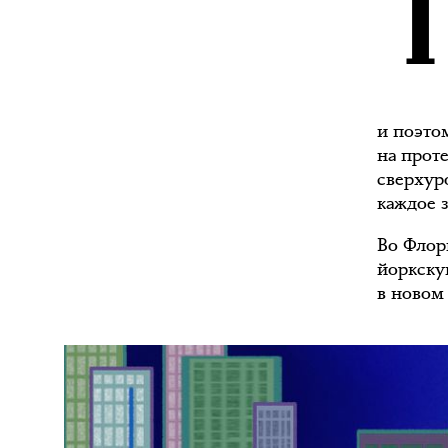
и поэтом
на прот
сверхур
каждое з
Во Флор
йоркску
в новом 