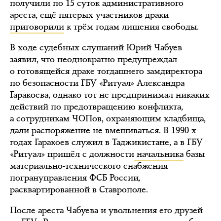
получили по 15 суток административного
ареста, ещё пятерых участников драки
приговорили
к трём годам лишения свободы.
В ходе судебных слушаний Юрий Чабуев
заявил, что неоднократно предупреждал
о готовящейся драке тогдашнего замдиректора
по безопасности ГБУ «Ритуал» Александра
Гаракоева, однако тот не предпринимал никаких
действий по предотвращению конфликта,
а сотрудникам ЧОПов, охраняющим кладбища,
дали распоряжение не вмешиваться. В 1990-х
годах Гаракоев служил в Таджикистане, а в ГБУ
«Ритуал» пришёл с должности
начальника
базы
материально-технического снабжения
погрануправления ФСБ России,
расквартированной в Ставрополе.
После ареста Чабуева и увольнения его друзей