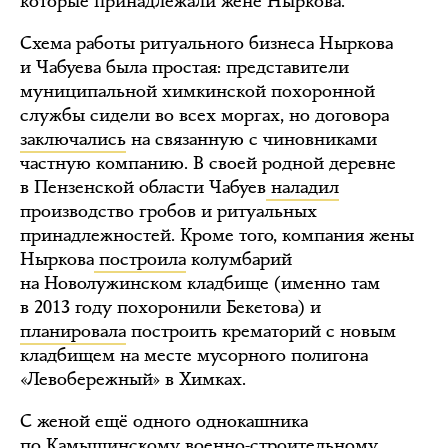
которые принадлежали жене Ныркова.
Схема работы ритуального бизнеса Ныркова
и Чабуева была простая: представители
муниципальной химкинской похоронной
службы сидели во всех моргах, но договора
заключались
на связанную с чиновниками
частную компанию. В своей родной деревне
в Пензенской области Чабуев
наладил
производство гробов и ритуальных
принадлежностей. Кроме того, компания жены
Ныркова
построила
колумбарий
на Новолужинском кладбище (именно там
в 2013 году похоронили Бекетова) и
планировала
построить крематорий с новым
кладбищем на месте мусорного полигона
«Левобережный» в Химках.
С женой ещё одного однокашника
по Камышинскому военно-строительному