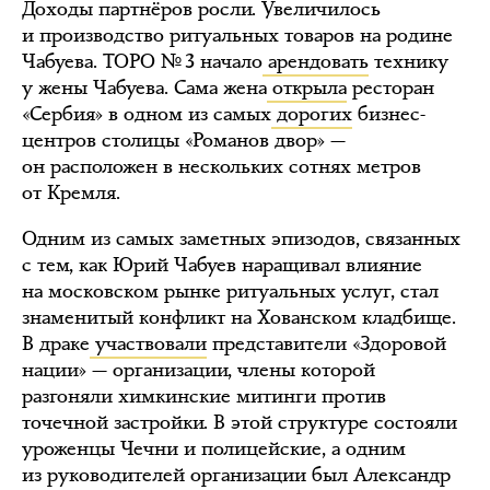
Доходы партнёров росли. Увеличилось
и производство ритуальных товаров на родине
Чабуева. ТОРО № 3 начало
арендовать
технику
у жены Чабуева. Сама жена
открыла
ресторан
«Сербия» в одном из самых
дорогих
бизнес-
центров столицы «Романов двор» —
он расположен в нескольких сотнях метров
от Кремля.
Одним из самых заметных эпизодов, связанных
с тем, как Юрий Чабуев наращивал влияние
на московском рынке ритуальных услуг, стал
знаменитый конфликт на Хованском кладбище.
В драке
участвовали
представители «Здоровой
нации» — организации, члены которой
разгоняли химкинские митинги против
точечной застройки. В этой структуре состояли
уроженцы Чечни и полицейские, а одним
из руководителей организации был Александр