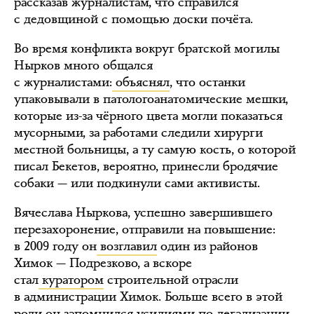
рассказав журналистам, что справился
с дедовщиной с помощью доски почёта.
Во время конфликта вокруг братской могилы
Нырков много общался
с журналистами:
объяснял
, что останки
упаковывали в патологоанатомические мешки,
которые из-за чёрного цвета могли показаться
мусорными, за работами следили хирурги
местной больницы, а ту самую кость, о которой
писал Бекетов, вероятно, принесли бродячие
собаки — или подкинули сами активисты.
Вячеслава Ныркова, успешно завершившего
перезахоронение, отправили на повышение:
в 2009 году он
возглавил
один из районов
Химок — Подрезково, а вскоре
стал
куратором
строительной отрасли
в администрации Химок. Больше всего в этой
роли он запомнился усилиями по легализации