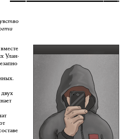
И
чувство
ногти
 вместе
х Улан-
незапно
нных.
 двух
инает
чат
ют
составе