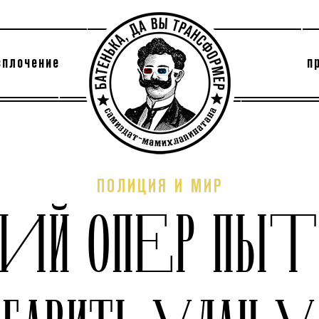
сплочение
п
утри секты
архив
ПОЛИЦИЯ И МИР
ИЙ ОПЕР ПЫТ