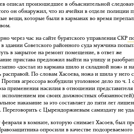
оев описал произошедшее в объяснительной следоват
того он обнаружил, что из ячейки в отделе полиции 
ные вещи, которые были в карманах во время перепа
вом.
рно через час на сайте бурятского управления СКР
по
: в здании Советского районного суда мужчина попыт
уть в закрытое на ремонт помещение, в ответ же
чание пристава предложил выйти на улицу и разобрат
езапно «достал из кармана шило и складной нож» и н
 расправой. По словам Хасоева, ножа и шила у него 
 Против агрессора возбудили уголовное дело по ч. 1 с
оза применения насилия в отношении представителя
 с исполнением им своих должностных обязанностей)
льное наказание за это составляет до пяти лет лише
. Переговорить с Цырендоржиевым самиздату не уда
 февраля в комнате, которую снимает Хасоев, был п
Правозащитника опросили в качестве подозреваемого