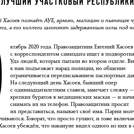
ЛУЧШИЙ УЧАСТКОВЫЙ РЕСПУБЛИК
й Хасоев познаёт АУЕ, армию, милицию и пьянящее 
О
ти, а его коллеги загоняют задержанным иглы под 
ктябрь 2020 года. Правозащитник Евгений Хасоев
с корреспондентом самиздата ищет в подворотня
Удэ людей, которых пытали во втором отделе. В
к нам подъезжает наряд полиции, но общение
ограничивается переписыванием паспортных да
На следующий день Хасоев, бывший опер
с одиннадцатилетним стажем, замечает слежку —
крепких бурятов в медицинских масках — и нач
снимать их на телефон. Правозащитник просит
их представиться, называет своё имя. Парни мол
чиваются. Говорят, что просто гуляют, и тоже включа
Хасоев убеждён, что накануне видел одного из них в 