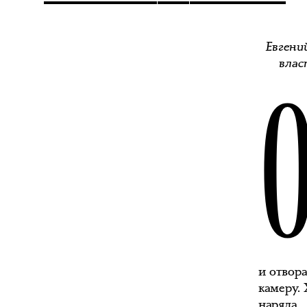
Евгени
влас
и отвора
камеру. 
наряда.