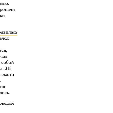
елю.
пропали
лки
явилась
ался
ься,
ачал
с собой
т. 318
 власти
.
ния
лось.
роведён