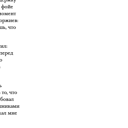
в фойе
 момент
оржиев:
шь, что
ил:
 перед
о
а
ь
 то, что
ебовал
ушниками
жал мне