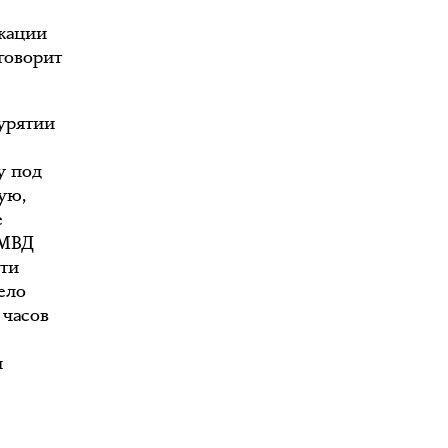
икации
говорит
Бурятии
у под
ую,
е
 МВД
сти
ело
 часов
и