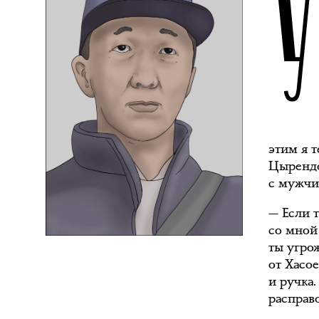
этим я т
Цырендо
с мужчи
— Если 
со мной 
ты угро
от Хасо
и ручка
расправ