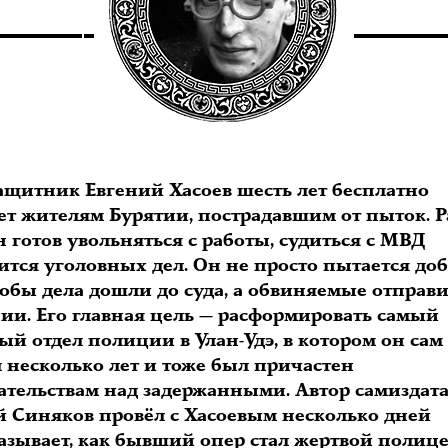
ащитник Евгений Хасоев шесть лет бесплатно
ет жителям Бурятии, пострадавшим от пыток. 
н готов увольняться с работы, судиться с МВД
ится уголовных дел. Он не просто пытается до
тобы дела дошли до суда, а обвиняемые отправ
нии. Его главная цель — расформировать самый
й отдел полиции в Улан-Удэ, в котором он сам
 несколько лет и тоже был причастен
вательствам над задержанными. Автор самиздат
й Синяков провёл с Хасоевым несколько дней
казывает, как бывший опер стал жертвой полиц