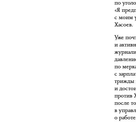
по угол
«Я пред
с моим 
Хасоев.
Уже поч
и актив
журналис
давлени
по мерк
с зарпл
трижды 
и достои
против 
после т
в управ
о работе