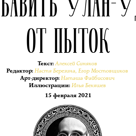
ЗБАВИТЬ УЛАН-У
ОТ ПЫТОК
Алексей Синяков
Текст
:
Настя Березина
,
Егор Мостовщиков
Редактор
:
Наташа Файбисович
Арт-директор
:
Илья Бекяшев
Иллюстрации
:
15 февраля 2021