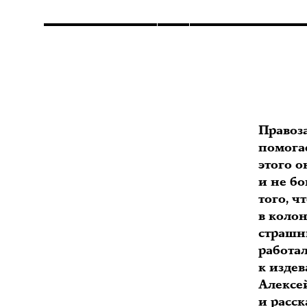
Правоз
помога
этого о
и не бо
того, ч
в коло
страшны
работал
к изде
Алексе
и расс