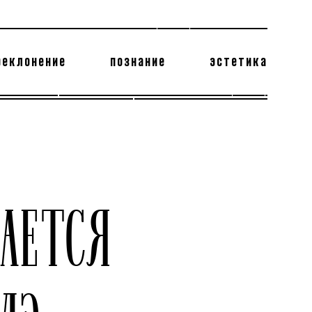
реклонение
познание
эстетика
178 бесполезных фактов
теодор глаголев
АЕТСЯ