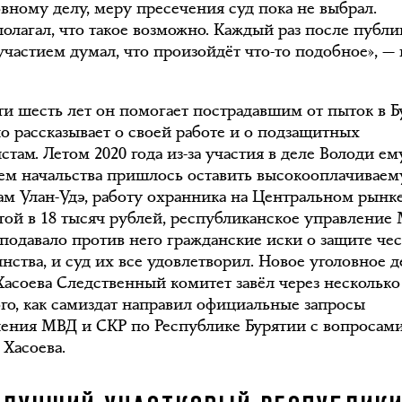
овному делу, меру пресечения суд пока не выбрал.
полагал, что такое возможно. Каждый раз после публ
участием думал, что произойдёт что-то подобное», — 
ти шесть лет он помогает пострадавшим от пыток в 
но рассказывает о своей работе и о подзащитных
там. Летом 2020 года из-за участия в деле Володи ем
ем начальства пришлось оставить высокооплачиваем
ам Улан-Удэ, работу охранника на Центральном рынк
атой в 18 тысяч рублей, республиканское управление
подавало против него гражданские иски о защите че
нства, и суд их все удовлетворил. Новое уголовное д
Хасоева Следственный комитет завёл через несколько
ого, как самиздат направил официальные запросы
ления МВД и СКР по Республике Бурятии с вопросам
 Хасоева.