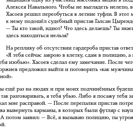
У
Алексея Навального. Чтобы не выглядеть нелепо, 
Хасоев решил переобуться в летние туфли. В этот
к нему подошёл судебный пристав Галсан Цыренд
— Ты кто такой, идиот? Что здесь делаешь? Ты знае
здесь находиться нельзя?
На реплику об отсутствии гардероба пристав ответ
«Я тебя сейчас закрою в клетку, сдам в полицию, а
ебя изобью». Хасоев сделал ему замечание. После чег
ржиев предложил выйти и поговорить «как мужчин
ной».
ты ещё раз на людях и при моих подчинённых будеш
так разговаривать, я тебя убью. Либо я посажу тебя за
жал мне расправой. — После перепалки пристав потр
ева вывернуть карманы, в которых были футляр с на
. А потом заявил: — Всё, я вызываю полицию, ты угро
ой.