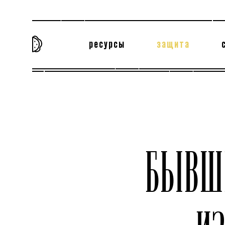
ресурсы
защита
та самая история
тёмная материя
вн
БЫВШ