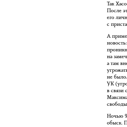
Так Хас
После э
его лич
с приста
А приме
новость
проникн
на заме
а там вн
угрожать
не было.
УК (угр
в связи
Максима
свободы
Ночью 9
обыск. 