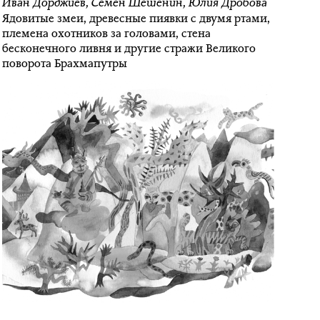
Иван Дорджиев
,
Семён Шешенин
,
Юлия Дробова
Ядовитые змеи, древесные пиявки с двумя ртами,
племена охотников за головами, стена
бесконечного ливня и другие стражи Великого
поворота Брахмапутры