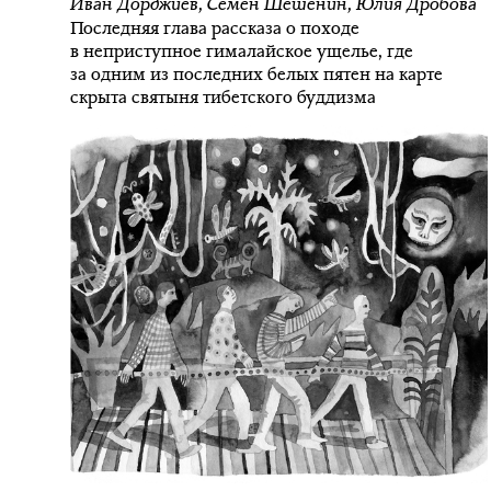
Иван Дорджиев
,
Семён Шешенин
,
Юлия Дробова
Последняя глава рассказа о походе
в неприступное гималайское ущелье, где
за одним из последних белых пятен на карте
скрыта святыня тибетского буддизма