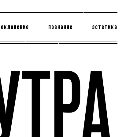
реклонение
познание
эстетика
178 бесполезных фактов
теодор глаголев
УТРА