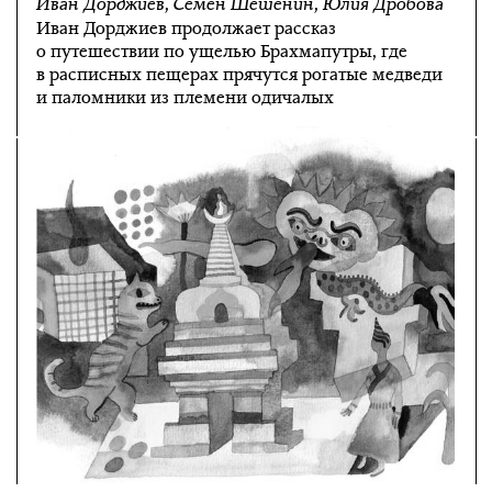
Иван Дорджиев
,
Семён Шешенин
,
Юлия Дробова
Иван Дорджиев продолжает рассказ
о путешествии по ущелью Брахмапутры, где
в расписных пещерах прячутся рогатые медведи
и паломники из племени одичалых