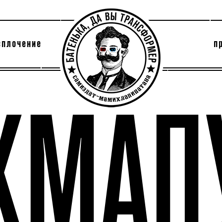
сплочение
п
утри секты
архив
ХМАП