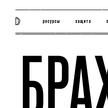
ресурсы
защита
та самая история
тёмная материя
вн
БРА