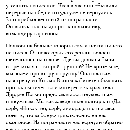
уточнить написание. Часа в два они объявили
перерыв на обед и оттуда уже не вернулись.
Зато прибыл вестовой из погранчасти.
Он вызвал нас на допрос к полковнику,
командиру гарнизона.
Полковник больше говорил сам и почти ничего
не писал. От некоторых его реплик волосы
шевелились на голове. «Где вы должны были
встретиться со второй группой? Не врите мне,
мы знаем про вторую группу! Она шла вам
навстречу из Китая!» В этом кабинете объяснять
про паломничества и интерес к чакрам тела
Дордже Пагмо представлялось неуместным
и неумным. Мы как заведённые повторяли «Да,
сэр!», «Никак нет, сэр!», лихорадочно пытаясь
понять, что за бонус-приключение на нас
свалилось. Из погранчасти нас вернули обратно
в «специальное помещение», где уже ждали