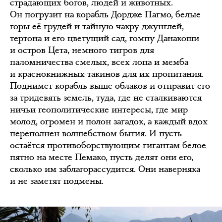
страдающих богов, людей и животных.
Он погрузит на корабль Дордже Пагмо, белые
горы её грудей и тайную чакру джунглей,
тертона и его цветущий сад, гомпу Данакоши
и остров Цета, немного тигров для
паломничества смелых, всех лопа и мемба
и краснокнижных такинов для их пропитания.
Поднимет корабль выше облаков и отправит его
за тридевять земель, туда, где не сталкиваются
ничьи геополитические интересы, где мир
молод, огромен и полон загадок, а каждый вдох
переполнен волшебством бытия. И пусть
остаётся противоборствующим гигантам белое
пятно на месте Пемако, пусть делят они его,
сколько им заблагорассудится. Они наверняка
и не заметят подмены.