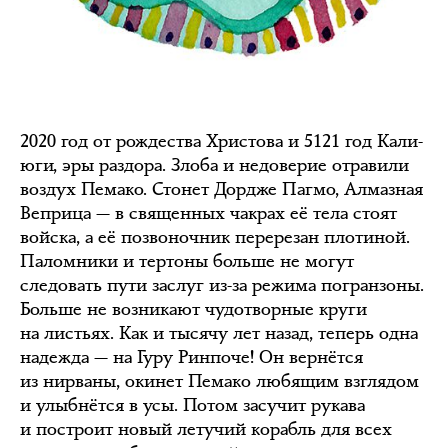
2020 год от рождества Христова и 5121 год Кали-
юги, эры раздора. Злоба и недоверие отравили
воздух Пемако. Стонет Дордже Пагмо, Алмазная
Веприца — в священных чакрах её тела стоят
войска, а её позвоночник перерезан плотиной.
Паломники и тертоны больше не могут
следовать пути заслуг из-за режима погранзоны.
Больше не возникают чудотворные круги
на листьях. Как и тысячу лет назад, теперь одна
надежда — на Гуру Ринпоче! Он вернётся
из нирваны, окинет Пемако любящим взглядом
и улыбнётся в усы. Потом засучит рукава
и построит новый летучий корабль для всех