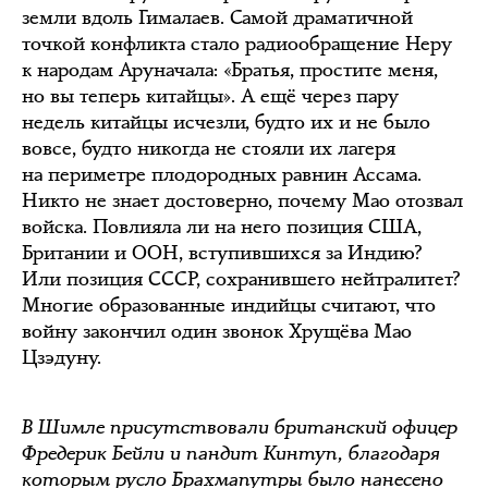
земли вдоль Гималаев. Самой драматичной
точкой конфликта стало радиообращение Неру
к народам Аруначала: «Братья, простите меня,
но вы теперь китайцы». А ещё через пару
недель китайцы исчезли, будто их и не было
вовсе, будто никогда не стояли их лагеря
на периметре плодородных равнин Ассама.
Никто не знает достоверно, почему Мао отозвал
войска. Повлияла ли на него позиция США,
Британии и ООН, вступившихся за Индию?
Или позиция СССР, сохранившего нейтралитет?
Многие образованные индийцы считают, что
войну закончил один звонок Хрущёва Мао
Цзэдуну.
В Шимле присутствовали британский офицер
Фредерик Бейли и пандит Кинтуп, благодаря
которым русло Брахмапутры было нанесено