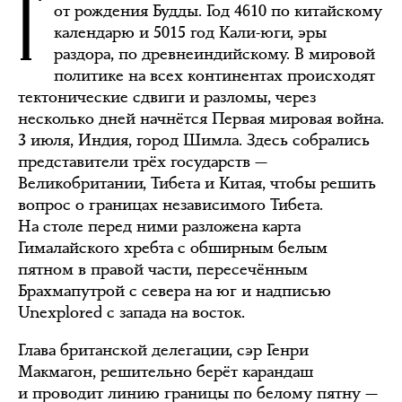
Г
от рождения Будды. Год 4610 по китайскому
календарю и 5015 год Кали-юги, эры
раздора, по древнеиндийскому. В мировой
политике на всех континентах происходят
тектонические сдвиги и разломы, через
несколько дней начнётся Первая мировая война.
3 июля, Индия, город Шимла. Здесь собрались
представители трёх государств —
Великобритании, Тибета и Китая, чтобы решить
вопрос о границах независимого Тибета.
На столе перед ними разложена карта
Гималайского хребта с обширным белым
пятном в правой части, пересечённым
Брахмапутрой с севера на юг и надписью
Unexplored с запада на восток.
Глава британской делегации, сэр Генри
Макмагон, решительно берёт карандаш
и проводит линию границы по белому пятну —