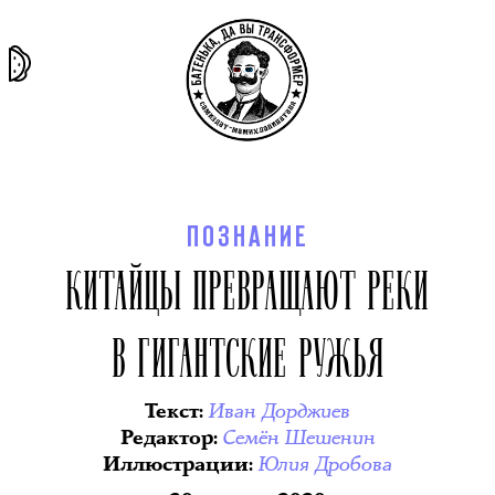
та самая
тёмная
внутри
архив
история
материя
секты
ПОЗНАНИЕ
КИТАЙЦЫ ПРЕВРАЩАЮТ РЕКИ
В ГИГАНТСКИЕ РУЖЬЯ
Иван Дорджиев
Текст
:
Семён Шешенин
Редактор
:
Юлия Дробова
Иллюстрации
: