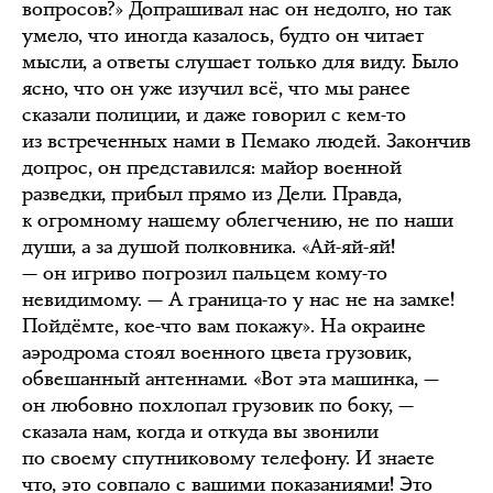
вопросов?» Допрашивал нас он недолго, но так
умело, что иногда казалось, будто он читает
мысли, а ответы слушает только для виду. Было
ясно, что он уже изучил всё, что мы ранее
сказали полиции, и даже говорил с кем-то
из встреченных нами в Пемако людей. Закончив
допрос, он представился: майор военной
разведки, прибыл прямо из Дели. Правда,
к огромному нашему облегчению, не по наши
души, а за душой полковника. «Ай-яй-яй!
— он игриво погрозил пальцем кому-то
невидимому. — А граница-то у нас не на замке!
Пойдёмте, кое-что вам покажу». На окраине
аэродрома стоял военного цвета грузовик,
обвешанный антеннами. «Вот эта машинка, —
он любовно похлопал грузовик по боку, —
сказала нам, когда и откуда вы звонили
по своему спутниковому телефону. И знаете
что, это совпало с вашими показаниями! Это