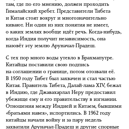
там, где по его мнению, должен проходить
Гималайский хребет. Представители Тибета
и Китая стоят вокруг и многозначительно
кивают. Ни один из них понятия не имеет,
о каких землях вообще идёт речь. Когда-нибудь,
когда Индия получит независимость, она
назовёт эту землю Аруначал-Прадеш.
С тех пор много воды утекло в Брахмапутре.
Китайцы поставили свою подпись
на соглашении о границе, потом отозвали её.
В 1950 году Тибет был захвачен и стал частью
Китая. Правитель Тибета, Далай-лама XIV, бежал
в Индию, где Джавахарлал Неру предоставил
убежище ему и его правительству в изгнании.
Отношения между Индией и Китаем, бывшими
«братьями навек», испортились. В 1962 году
китайцы начали войну и за пару недель
захватили Аруначал-Прадеш и другие спорные