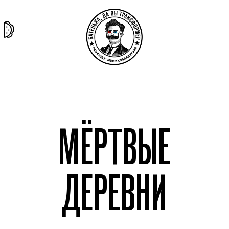
та самая
тёмная
внутри
архив
история
материя
секты
МЁРТВЫЕ
ДЕРЕВНИ