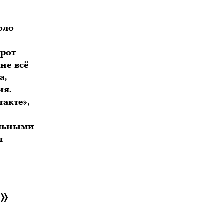
оло
ирот
не всё
а,
ия.
акте»,
альными
я
Ь»