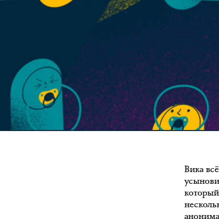
Вика вс
усынови
который
несколь
анонима