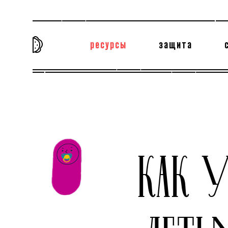
ресурсы
защита
та самая история
тёмная материя
вн
КАК 