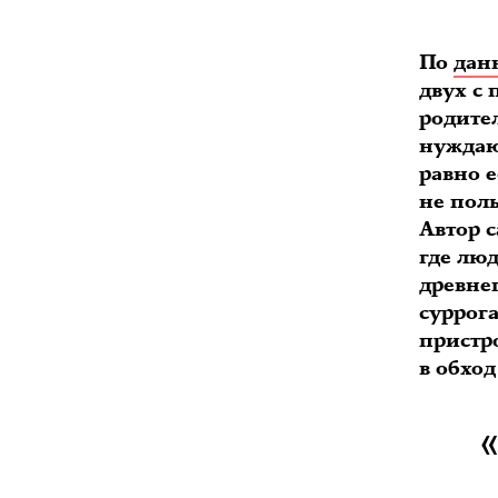
По
дан
двух с
родите
нуждают
равно е
не пол
Автор с
где лю
древне
суррог
пристр
в обход