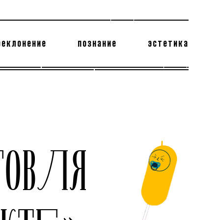
реклонение
познание
эстетика
178 бесполезных фактов
теодор глаголев
ГОВЛЯ