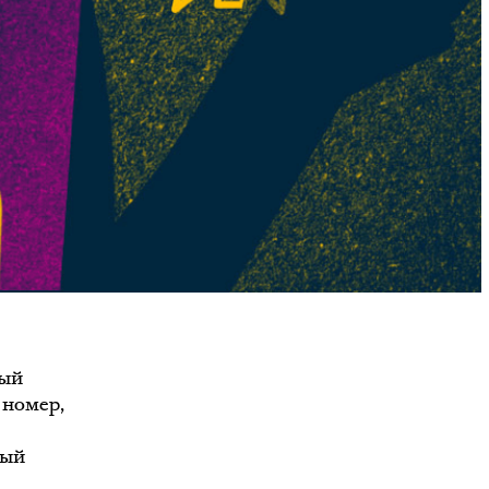
ный
 номер,
ный