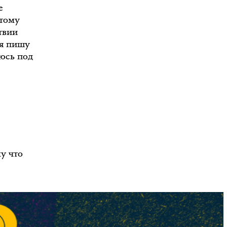
е
этому
твии
 я пишу
аюсь под
му что