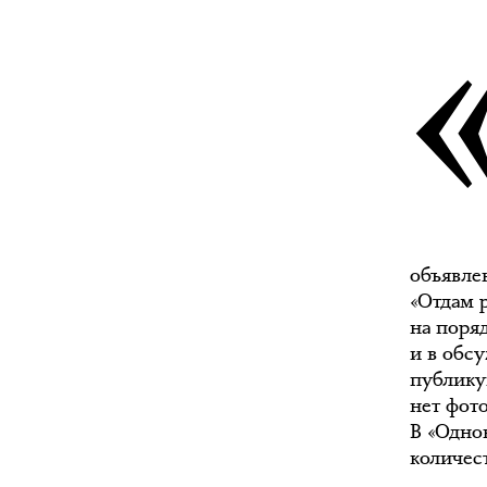
объявле
«Отдам 
на поря
и в обс
публику
нет фот
В «Одно
количес