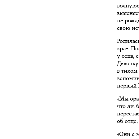
волнуюс
выясняе
не рождё
свою ис
Родилас
крае. По
у отца, 
Девочку
в тихом
вспомина
первый 
«Мы ора
что ли, 
перестаё
об отце,
«Они с 