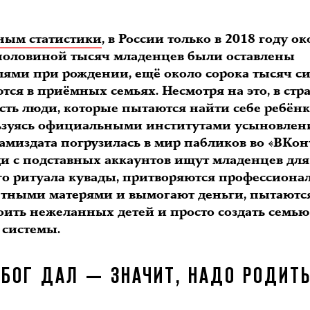
ным статистики
, в России только в 2018 году ок
 половиной тысяч младенцев были оставлены
лями при рождении, ещё около сорока тысяч с
ся в приёмных семьях. Несмотря на это, в стра
сть люди, которые пытаются найти себе ребёнк
ьзуясь официальными институтами усыновлен
амиздата погрузилась в мир пабликов во «ВКонт
ди с подставных аккаунтов ищут младенцев для
го ритуала кувады, притворяются профессион
атными матерями и вымогают деньги, пытаютс
оить нежеланных детей и просто создать семью
 системы.
«БОГ ДАЛ — ЗНАЧИТ, НАДО РОДИТ