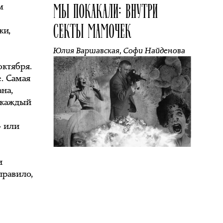
МЫ ПОКАКАЛИ: ВНУТРИ
м
СЕКТЫ МАМОЧЕК
ки,
Юлия Варшавская
,
Софи Найденова
октября.
е. Самая
на,
 каждый
» или
и
правило,