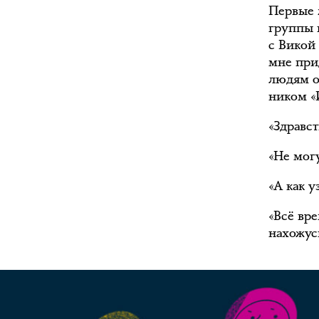
Первые 
группы 
с Викой
мне при
людям о
ником «
«Здравст
«Не мог
«А как у
«Всё вре
нахожус