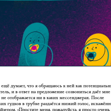
ё ещё думает, что я обращаюсь к ней как потенциаль
тель, и в ответ на предложение созвониться даёт мне
 не отображается ни в каких мессенджерах. После
ких гудков в трубке раздаётся низкий голос, искажён
йзером. «Простите меня, пожалуйста, я просто очень