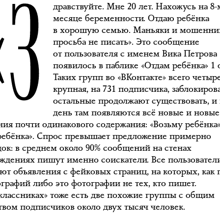
«З
дравствуйте. Мне 20 лет. Нахожусь на 8-
месяце беременности. Отдаю ребёнка
в хорошую семью. Маньяки и мошенни
просьба не писать». Это сообщение
от пользователя с именем Вика Петрова
появилось в паблике «Отдам ребёнка» 1 
Таких групп во «ВКонтакте» всего четыр
крупная, на 731 подписчика, заблокирова
остальные продолжают существовать, и
день там появляются всё новые и новые
ния почти одинакового содержания: «Возьму ребёнка
ребёнка». Спрос превышает предложение примерно
док: в среднем около 90% сообщений на стенах
уждениях пишут именно соискатели. Все пользовател
ют объявления с фейковых страниц, на которых, как 
ографий либо это фотографии не тех, кто пишет.
классниках» тоже есть две похожие группы с общим
твом подписчиков около двух тысяч человек.