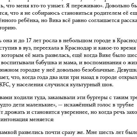
ь, что меня кто-то узнает. Я переживаю». Довольно б
тся, что я не собираюсь становиться родителем её е
нного ребёнка, но Вика всё равно соглашается расска
торию.
ь она и до 17 лет росла в небольшом городе в Красн
ступив в вуз, переехала в Краснодар и какое-то время
с которым её мать развелась, ещё когда Вике было шес
 воспитывали бабушка и мама, и воспоминания о жи
 южном городке у неё довольно безоблачные. Девушк
ет, что, когда года два или три назад в городе откры
KFC, у населения случился культурный шок.
вами ходили туда, заказывали эти бургеры с таким тр
будто дети маленькие», — искажённый голос в трубке
т дрожать и становится увереннее, но когда речь зах
 интонация меняется:
мамкой развелись почти сразу же. Мне шесть лет было