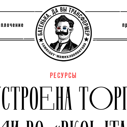
сплочение
п
утри секты
архив
РЕСУРСЫ
УСТРОЕНА ТОР