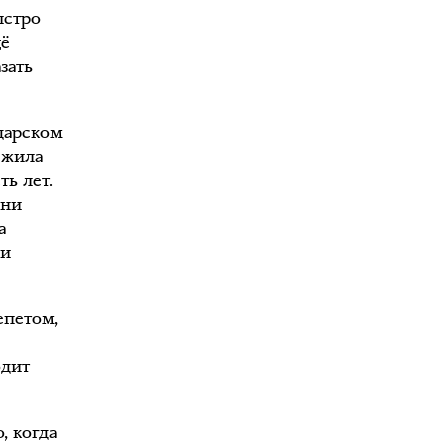
ыстро
щё
зать
одарском
 жила
ть лет.
зни
а
ли
епетом,
одит
, когда