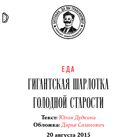
та самая
тёмная
внутри
архив
история
материя
секты
ЕДА
ГИГАНТСКАЯ ШАРЛОТКА
ГОЛОДНОЙ СТАРОСТИ
Юлия Дудкина
Текст
:
Дарья Сазанович
Обложка
:
20 августа 2015