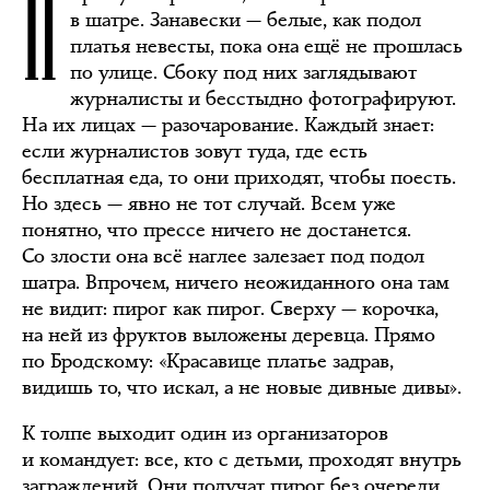
П
в шатре. Занавески — белые, как подол
платья невесты, пока она ещё не прошлась
по улице. Сбоку под них заглядывают
журналисты и бесстыдно фотографируют.
На их лицах — разочарование. Каждый знает:
если журналистов зовут туда, где есть
бесплатная еда, то они приходят, чтобы поесть.
Но здесь — явно не тот случай. Всем уже
понятно, что прессе ничего не достанется.
Со злости она всё наглее залезает под подол
шатра. Впрочем, ничего неожиданного она там
не видит: пирог как пирог. Сверху — корочка,
на ней из фруктов выложены деревца. Прямо
по Бродскому: «Красавице платье задрав,
видишь то, что искал, а не новые дивные дивы».
К толпе выходит один из организаторов
и командует: все, кто с детьми, проходят внутрь
заграждений. Они получат пирог без очереди.