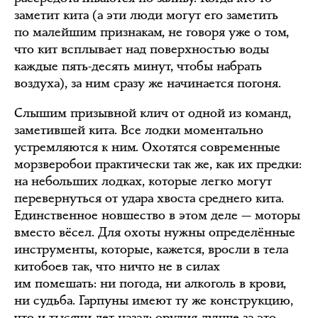
заметит кита (а эти люди могут его заметить
по малейшим признакам, не говоря уже о том,
что кит всплывает над поверхностью воды
каждые пять-десять минут, чтобы набрать
воздуха), за ним сразу же начинается погоня.
Слышим призывной клич от одной из команд,
заметившей кита. Все лодки моментально
устремляются к ним. Охотятся современные
морзверобои практически так же, как их предки:
на небольших лодках, которые легко могут
перевернуться от удара хвоста среднего кита.
Единственное новшество в этом деле — моторы
вместо вёсел. Для охоты нужны определённые
инструменты, которые, кажется, вросли в тела
китобоев так, что ничто не в силах
им помешать: ни погода, ни алкоголь в крови,
ни судьба. Гарпуны имеют ту же конструкцию,
что и тысячи лет назад: орудия лучше за это