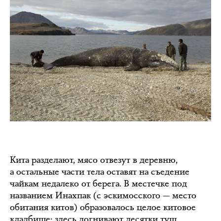
Кита разделают, мясо отвезут в деревню,
а остальные части тела оставят на съедение
чайкам недалеко от берега. В местечке под
названием Инахпак (с эскимосского — место
обитания китов) образовалось целое китовое
кладбище: здесь догнивают десятки туш,