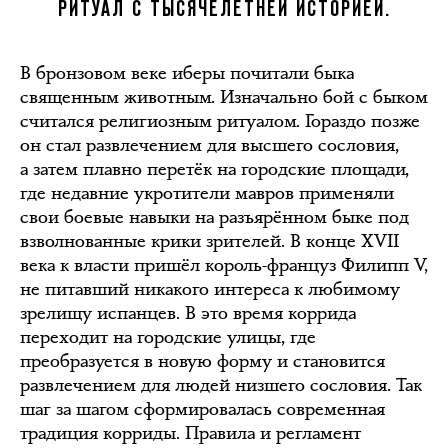
РИТУАЛ С ТЫСЯЧЕЛЕТНЕЙ ИСТОРИЕЙ.
В бронзовом веке иберы почитали быка
священным животным. Изначально бой с быком
считался религиозным ритуалом. Гораздо позже
он стал развлечением для высшего сословия,
а затем плавно перетёк на городские площади,
где недавние укротители мавров применяли
свои боевые навыки на разъярённом быке под
взволнованные крики зрителей. В конце XVII
века к власти пришёл король-француз Филипп V,
не питавший никакого интереса к любимому
зрелищу испанцев. В это время коррида
переходит на городские улицы, где
преобразуется в новую форму и становится
развлечением для людей низшего сословия. Так
шаг за шагом сформировалась современная
традиция корриды. Правила и регламент