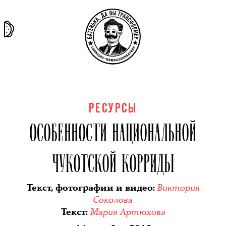
та самая
тёмная
внутри
архив
история
материя
секты
РЕСУРСЫ
ОСОБЕННОСТИ НАЦИОНАЛЬНОЙ
ЧУКОТСКОЙ КОРРИДЫ
Виктория
Текст, фотографии и видео
:
Соколова
Мария Артюхова
Текст
: