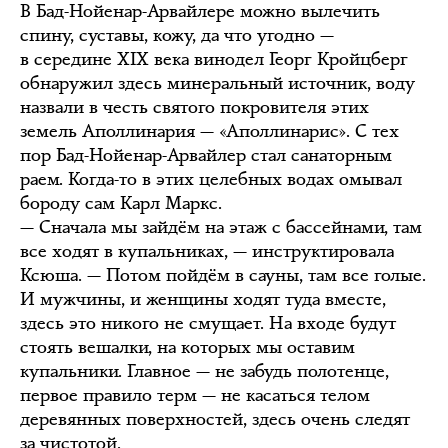
В Бад-Нойенар-Арвайлере можно вылечить
спину, суставы, кожу, да что угодно —
в середине XIX века винодел Георг Кройцберг
обнаружил здесь минеральный источник, воду
назвали в честь святого покровителя этих
земель Аполлинария — «Аполлинарис». С тех
пор Бад-Нойенар-Арвайлер стал санаторным
раем. Когда-то в этих целебных водах омывал
бороду сам Карл Маркс.
— Сначала мы зайдём на этаж с бассейнами, там
все ходят в купальниках, — инструктировала
Ксюша. — Потом пойдём в сауны, там все голые.
И мужчины, и женщины ходят туда вместе,
здесь это никого не смущает. На входе будут
стоять вешалки, на которых мы оставим
купальники. Главное — не забудь полотенце,
первое правило терм — не касаться телом
деревянных поверхностей, здесь очень следят
за чистотой.