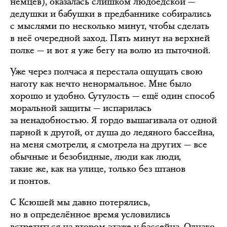
немцев), оказалась слишком людоедской —
дедушки и бабушки в предбаннике собирались
с мыслями по несколько минут, чтобы сделать
в неё очередной заход. Пять минут на верхней
полке — и вот я уже бегу на волю из пыточной.
Уже через полчаса я перестала ощущать свою
наготу как нечто ненормальное. Мне было
хорошо и удобно. Сутулость — ещё один способ
моральной защиты — испарилась
за ненадобностью. Я гордо вышагивала от одной
парной к другой, от душа до ледяного бассейна,
на меня смотрели, я смотрела на других — все
обычные и безобидные, люди как люди,
такие же, как на улице, только без штанов
и понтов.
С Ксюшей мы давно потерялись,
но в определённое время условились
встретиться на втором этаже у бассейна. Однако