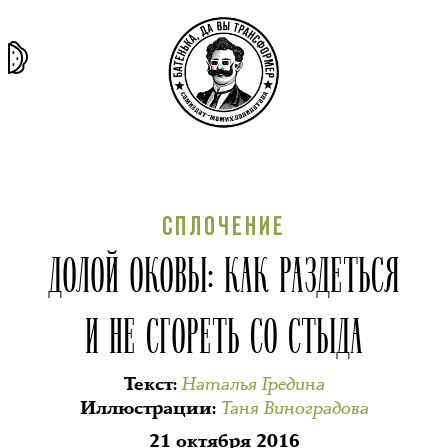
та самая
тёмная
внутри
архив
история
материя
секты
СПЛОЧЕНИЕ
ДОЛОЙ ОКОВЫ: КАК РАЗДЕТЬСЯ
И НЕ СГОРЕТЬ СО СТЫДА
Наталья Гредина
Текст
:
Таня Виноградова
Иллюстрации
:
21 октября 2016