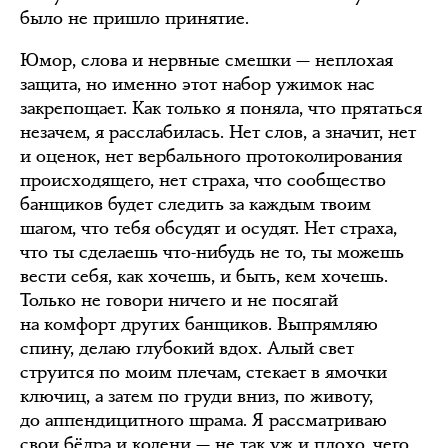
было не пришло принятие.
Юмор, слова и нервные смешки — неплохая
защита, но именно этот набор ужимок нас
закрепощает. Как только я поняла, что прятаться
незачем, я расслабилась. Нет слов, а значит, нет
и оценок, нет вербального протоколирования
происходящего, нет страха, что сообщество
банщиков будет следить за каждым твоим
шагом, что тебя обсудят и осудят. Нет страха,
что ты сделаешь что-нибудь не то, ты можешь
вести себя, как хочешь, и быть, кем хочешь.
Только не говори ничего и не посягай
на комфорт других банщиков. Выпрямляю
спину, делаю глубокий вдох. Алый свет
струится по моим плечам, стекает в ямочки
ключиц, а затем по груди вниз, по животу,
до аппендицитного шрама. Я рассматриваю
свои бёдра и колени — не так уж и плохо, чего