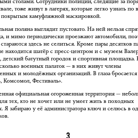
ыми столами. Сотрудники полиции, следящие за пор
вале, тоже живут в лагерях, которые легко узнать по
, покрытым камуфляжной маскировкой.
льная поляна выглядит пустовато. На ней нельзя спря
ца, и мимо периодически проезжают автомобили, по
 стараются здесь не селиться. Кроме пары десятков п
не находится шатёр с пресс-центром и с музеем Вале
, детский батутный городок и спортивная площадка.
есколько военных палаток — в них живут члены
енных и молодёжных организаций. В глаза бросается
, Комсомол, Фестиваль».
енная официальная огороженная территория — небо
для тех, кто не хочет или не умеет жить в походных
х. Я забираю у её администратора ключ и селюсь в о
ков.
3.