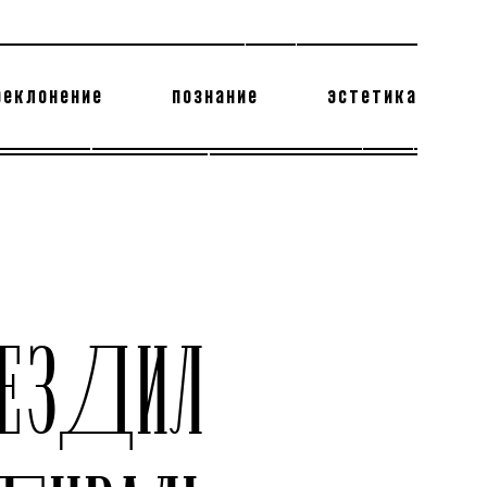
реклонение
познание
эстетика
178 бесполезных фактов
теодор глаголев
ЪЕЗДИЛ