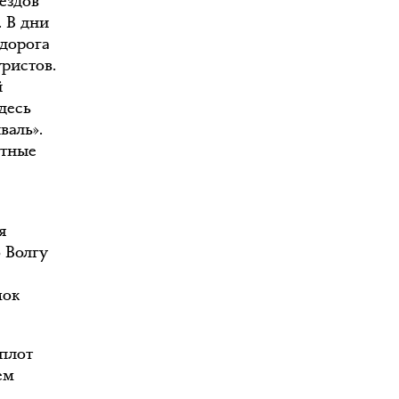
ездов
. В дни
дорога
ристов.
й
десь
валь».
етные
я
о Волгу
мок
-плот
ем