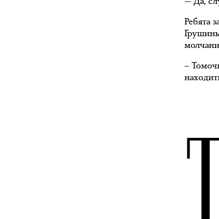
— Да, с
Ребята 
Грушины
молчании
– Томоч
находит