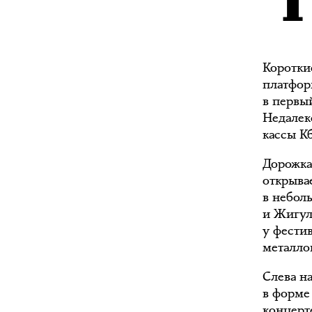
Коротки
платформ
в первый
Недалек
кассы К
Дорожка
открыва
в неболь
и Жигул
у фестив
металло
Слева на
в форме
концерте