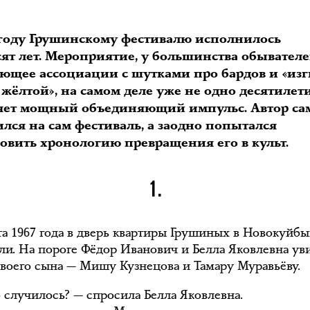
 году Грушинскому фестивалю исполнилось
сят лет. Мероприятие, у большинства обывател
ющее ассоциации с шутками про бардов и «изг
жёлтой», на самом деле уже не одно десятилет
яет мощный объединяющий импульс. Автор са
лся на сам фестиваль, а заодно попытался
новить хронологию превращения его в культ.
1.
ста 1967 года в дверь квартиры Грушиных в Новокуйб
ли. На пороге Фёдор Иванович и Белла Яковлевна ув
своего сына — Мишу Кузнецова и Тамару Муравьёву.
о случилось? — спросила Белла Яковлевна.