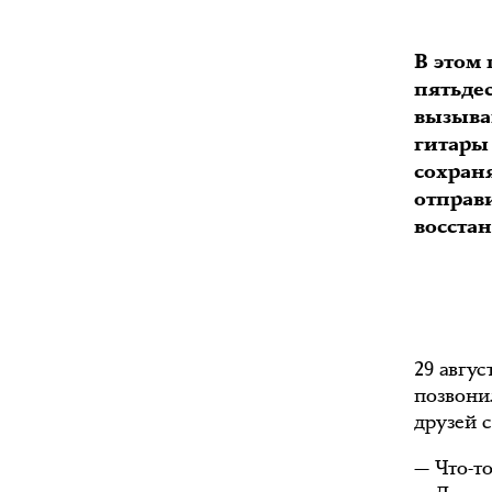
В этом
пятьде
вызыва
гитары 
сохран
отправи
восста
29 авгу
позвони
друзей 
— Что-т