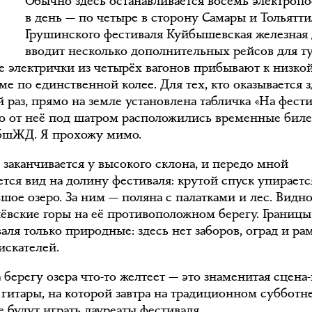
Обычно здесь останавливается восемь электропо
в день — по четыре в сторону Самары и Тольятти
Грушинского фестиваля Куйбышевская железная 
вводит несколько дополнительных рейсов для ту
е электрички из четырёх вагонов прибывают к низко
е по единственной колее. Для тех, кто оказывается з
 раз, прямо на земле установлена табличка «На фести
о от неё под шатром расположились временные бил
бшЖД. Я прохожу мимо.
 заканчивается у высокого склона, и передо мной
ется вид на долину фестиваля: крутой спуск упираетс
шое озеро. За ним — поляна с палатками и лес. Видн
ёвские горы на её противоположном берегу. Границы
аля только природные: здесь нет заборов, оград и ра
искателей.
 берегу озера что-то желтеет — это знаменитая сцена
 гитары, на которой завтра на традиционном субботн
 будут играть лауреаты фестиваля.