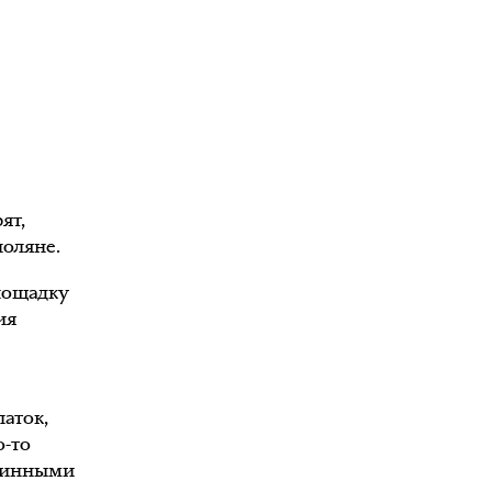
ят,
поляне.
площадку
ия
латок,
о-то
длинными