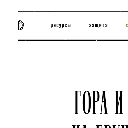
ресурсы
защита
та самая история
тёмная материя
вн
ГОРА 