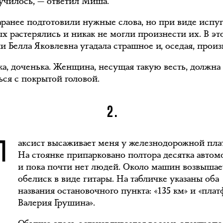
лучилось, — ответил Миша.
заранее подготовили нужные слова, но при виде испу
х растерялись и никак не могли произнести их. В эт
 Белла Яковлевна угадала страшное и, оседая, произ
ка, доченька. Женщина, несущая такую весть, должна
ься с покрытой головой.
Т
2.
аксист высаживает меня у железнодорожной пл
На стоянке припарковано полтора десятка авто
и пока почти нет людей. Около машин возвышае
обелиск в виде гитары. На табличке указаны оба
названия остановочного пункта: «135 км» и «пла
Валерия Грушина».