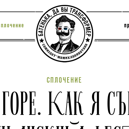
сплочение
п
утри секты
архив
СПЛОЧЕНИЕ
И ГОРЕ. КАК Я С