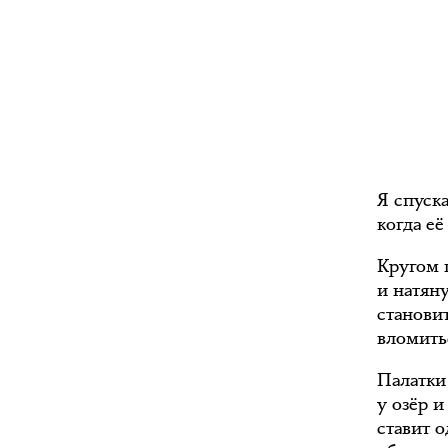
Я спуск
когда её
Кругом 
и натян
становит
вломить
Палатки 
у озёр и
ставит о