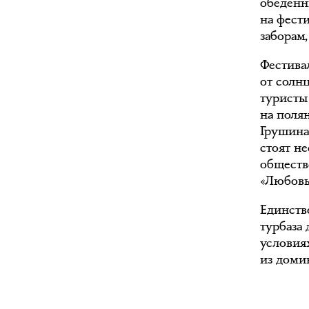
обеденн
на фести
заборам
Фестива
от солн
туристы
на поля
Грушина
стоят н
обществ
«Любовь
Единств
турбаза 
условия
из доми