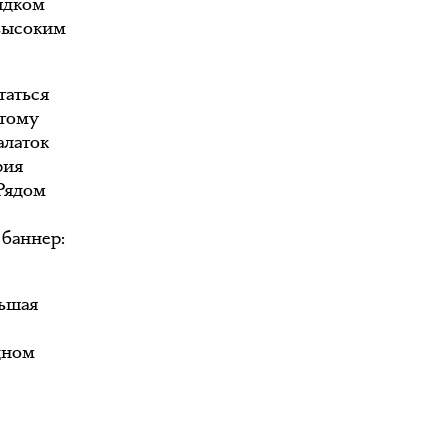
ядком
 высоким
таться
этому
алаток
рия
 Рядом
 баннер:
льшая
дном