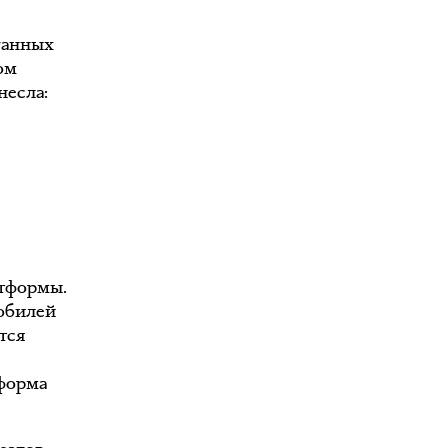
ганных
ом
несла:
атформы.
мобилей
тся
тформа