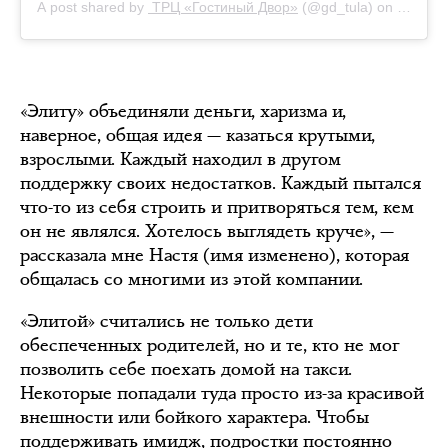
A post shared by
ТРЦ «Гостиный Двор»
(@gd_tula) on
Sep 7, 
«Элиту» объединяли деньги, харизма и,
наверное, общая идея — казаться крутыми,
взрослыми. Каждый находил в другом
поддержку своих недостатков. Каждый пытался
что-то из себя строить и притворяться тем, кем
он не являлся. Хотелось выглядеть круче», —
рассказала мне Настя (имя изменено), которая
общалась со многими из этой компании.
«Элитой» считались не только дети
обеспеченных родителей, но и те, кто не мог
позволить себе поехать домой на такси.
Некоторые попадали туда просто из-за красивой
внешности или бойкого характера. Чтобы
поддерживать имидж, подростки постоянно