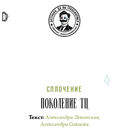
та самая
тёмная
внутри
архив
история
материя
секты
СПЛОЧЕНИЕ
ПОКОЛЕНИЕ ТЦ
Александра Левинская
,
Текст
:
Александра Сивцова