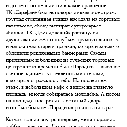
и до него, но не шли ни в какое сравнение.
ТК «Сарафан» был неповоротливым монстром:
круглая стеклянная крыша наседала на торговые
павильоны, сбоку выпирал супермаркет
«Билла». ТК «Демидовский» растянулся
двухэтажным жёлто-голубым прямоугольником
и напоминал старый трамвай, который зачем-то
облепили рекламными баннерами. Самым
приличным и большим из тульских торговых
центров того времени был «Парадиз» — высокое
светлое здание с застеклёнными стенами,
в которых отражалось небо. На последнем
этаже, в небольшом кафе с видом на главную
площадь, иногда собиралась молодёжь. А потом
на площади построили «Гостиный двор» —
и он был больше «Парадиза» ровно в пять раз.
Когда я вошла внутрь впервые, меня поразило
лобби с фонтаном. Люди сидели за столиками,