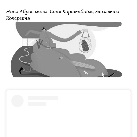
Нина Абросимова
,
Соня Коршенбойм
,
Елизавета
Кочергина