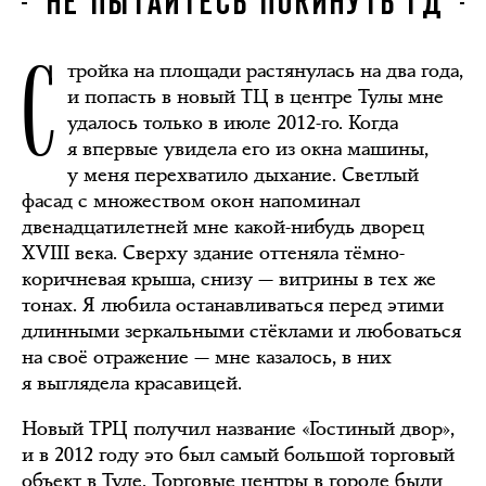
НЕ ПЫТАЙТЕСЬ ПОКИНУТЬ ГД
С
тройка на площади растянулась на два года,
и попасть в новый ТЦ в центре Тулы мне
удалось только в июле 2012-го. Когда
я впервые увидела его из окна машины,
у меня перехватило дыхание. Светлый
фасад с множеством окон напоминал
двенадцатилетней мне какой-нибудь дворец
XVIII века. Сверху здание оттеняла тёмно-
коричневая крыша, снизу — витрины в тех же
тонах. Я любила останавливаться перед этими
длинными зеркальными стёклами и любоваться
на своё отражение — мне казалось, в них
я выглядела красавицей.
Новый ТРЦ получил название «Гостиный двор»,
и в 2012 году это был самый большой торговый
объект в Туле. Торговые центры в городе были