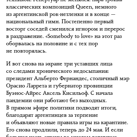
классических композиций Queen, немного
из аргентинской рок-нетленки и в конце —
национальный гимн. Постепенно первый
восторг соседей сменился игнором и перерос
в раздражение. «Somebody to love» на этот раз
оборвалась на половине и с тех пор
не повторялась.
И вот снова на экране три уставших лица
со следами хронического недосыпания:
президент Альберто Фернандес, столичный мэр
Орасио Ларрета и губернатор провинции
Буэнос-Айрес Аксель Кисильоф. С начала
пандемии они работают без выходных.
В прямом эфире политики подводят итоги,
благодарят аргентинцев за терпение
и объявляют новые правила игры на карантине.
Его снова продлили, теперь до 24 мая. И если
большая часть страны во многом вернулась