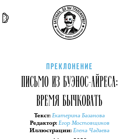
та самая
тёмная
внутри
архив
история
материя
секты
ПРЕКЛОНЕНИЕ
ПИСЬМО ИЗ БУЭНОС-АЙРЕСА:
ВРЕМЯ БЫЧКОВАТЬ
Екатерина Базанова
Текст
:
Егор Мостовщиков
Редактор
:
Елена Чадаева
Иллюстрации
: