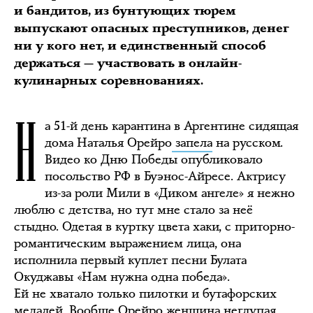
и бандитов, из бунтующих тюрем
выпускают опасных преступников, денег
ни у кого нет, и единственный способ
держаться — участвовать в онлайн-
кулинарных соревнованиях.
Н
а 51-й день карантина в Аргентине сидящая
дома Наталья Орейро
запела
на русском.
Видео ко Дню Победы опубликовало
посольство РФ в Буэнос-Айресе. Актрису
из-за роли Мили в «Диком ангеле» я нежно
люблю с детства, но тут мне стало за неё
стыдно. Одетая в куртку цвета хаки, с приторно-
романтическим выражением лица, она
исполнила первый куплет песни Булата
Окуджавы «Нам нужна одна победа».
Ей не хватало только пилотки и бутафорских
медалей. Вообще Орейро женщина неглупая