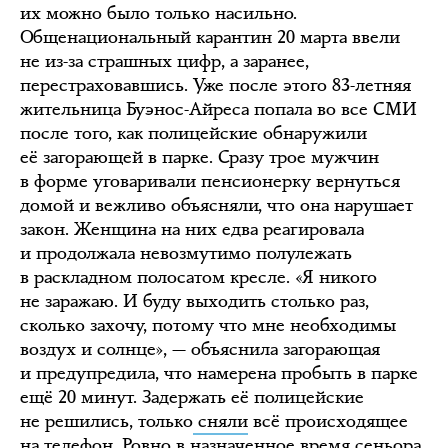
их можно было только насильно.
Общенациональный карантин 20 марта ввели
не из-за страшных цифр, а заранее,
перестраховавшись. Уже после этого 83-летняя
жительница Буэнос-Айреса попала во все СМИ
после того, как полицейские обнаружили
её загорающей в парке. Сразу трое мужчин
в форме уговаривали пенсионерку вернуться
домой и вежливо объясняли, что она нарушает
закон. Женщина на них едва реагировала
и продолжала невозмутимо полулежать
в раскладном полосатом кресле. «Я никого
не заражаю. И буду выходить столько раз,
сколько захочу, потому что мне необходимы
воздух и солнце», — объяснила загорающая
и предупредила, что намерена пробыть в парке
ещё 20 минут. Задержать её полицейские
не решились, только
сняли
всё происходящее
на телефон. Ровно в назначенное время сеньора