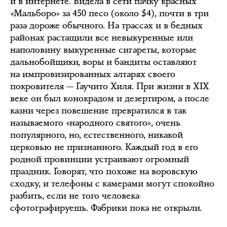
и в интернете. Видела в сети пачку красных
«Мальборо» за 450 песо (около $4), почти в три
раза дороже обычного. На трассах и в бедных
районах растащили все невыкуренные или
наполовину выкуренные сигареты, которые
дальнобойщики, воры и бандиты оставляют
на импровизированных алтарях своего
покровителя — Гаучито Хиля. При жизни в XIX
веке он был конокрадом и дезертиром, а после
казни через повешение превратился в так
называемого «народного святого», очень
популярного, но, естественного, никакой
церковью не признанного. Каждый год в его
родной провинции устраивают огромный
праздник. Говорят, что похоже на воровскую
сходку, и телефоны с камерами могут спокойно
разбить, если не того человека
сфотографируешь. Фабрики пока не открыли.