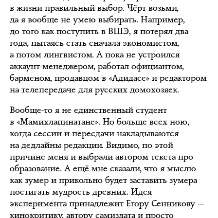
в жизни правильный выбор. Чёрт возьми,
да я вообще не умею выбирать. Например,
до того как поступить в ВШЭ, я потерял два
года, пытаясь стать сначала экономистом,
а потом лингвистом. А пока не устроился
аккаунт-менеджером, работал официантом,
барменом, продавцом в «Адидасе» и редактором
на телепередаче для русских домохозяек.
Вообще-то я не единственный студент
в «Мамихлапинатане». Но больше всех ною,
когда сессии и пересдачи накладываются
на дедлайны редакции. Видимо, по этой
причине меня и выбрали автором текста про
образование. А ещё мне сказали, что я мыслю
как зумер и прикольно будет заставить зумера
постигать мудрость древних. Идея
эксперимента принадлежит Егору Сенникову —
кинокритику,
автору самиздата
и просто