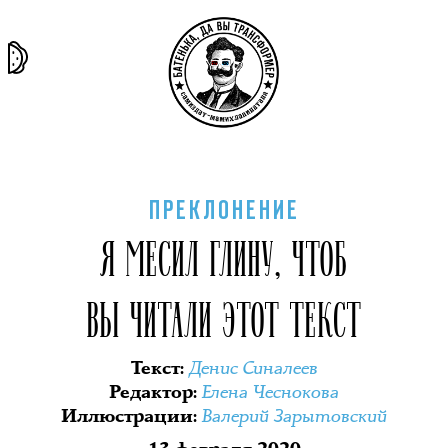
та самая
тёмная
внутри
архив
история
материя
секты
ПРЕКЛОНЕНИЕ
Я МЕСИЛ ГЛИНУ, ЧТОБ
ВЫ ЧИТАЛИ ЭТОТ ТЕКСТ
Денис Синалеев
Текст
:
Елена Чеснокова
Редактор
:
Валерий Зарытовский
Иллюстрации
: