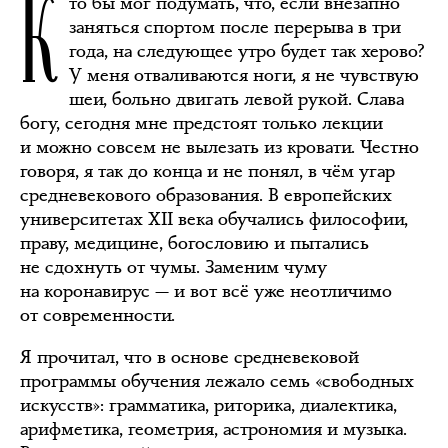
К
то бы мог подумать, что, если внезапно
заняться спортом после перерыва в три
года, на следующее утро будет так херово?
У меня отваливаются ноги, я не чувствую
шеи, больно двигать левой рукой. Слава
богу, сегодня мне предстоят только лекции
и можно совсем не вылезать из кровати. Честно
говоря, я так до конца и не понял, в чём угар
средневекового образования. В европейских
университетах XII века обучались философии,
праву, медицине, богословию и пытались
не сдохнуть от чумы. Заменим чуму
на коронавирус — и вот всё уже неотличимо
от современности.
Я прочитал, что в основе средневековой
программы обучения лежало семь «свободных
искусств»: грамматика, риторика, диалектика,
арифметика, геометрия, астрономия и музыка.