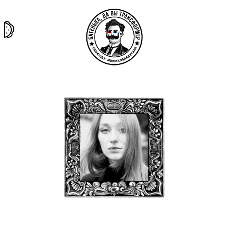
та самая
тёмная
внутри
архив
история
материя
секты