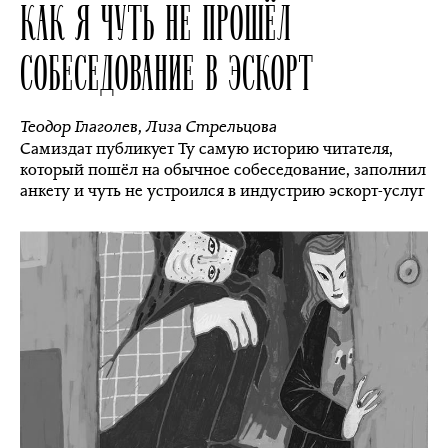
КАК Я ЧУТЬ НЕ ПРОШЁЛ
СОБЕСЕДОВАНИЕ В ЭСКОРТ
Теодор Глаголев
,
Лиза Стрельцова
Самиздат публикует Ту самую историю читателя,
который пошёл на обычное собеседование, заполнил
анкету и чуть не устроился в индустрию эскорт-услуг