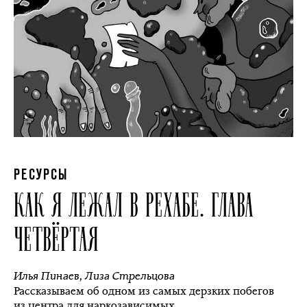
РЕСУРСЫ
КАК Я ЛЕЖАЛ В РЕХАБЕ. ГЛАВА
ЧЕТВЁРТАЯ
Илья Пинаев
,
Лиза Стрельцова
Рассказываем об одном из самых дерзких побегов
из центра для наркозависимых