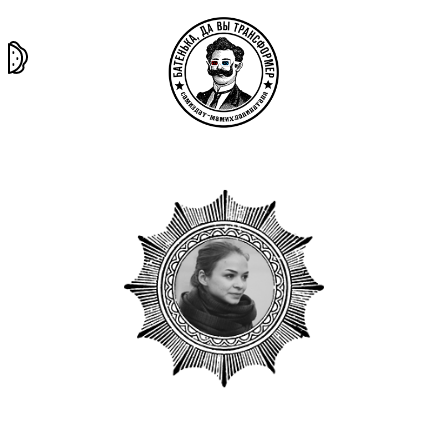
та самая
тёмная
внутри
архив
история
материя
секты