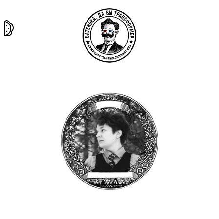
та самая
тёмная
внутри
архив
история
материя
секты