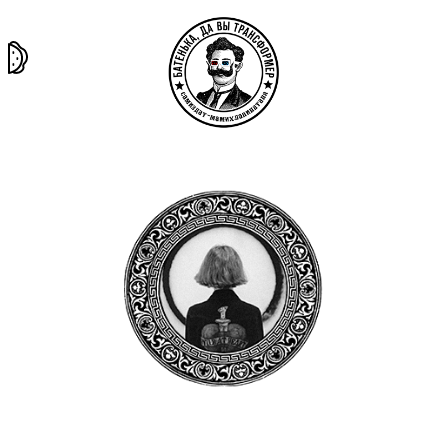
та самая
тёмная
внутри
архив
история
материя
секты