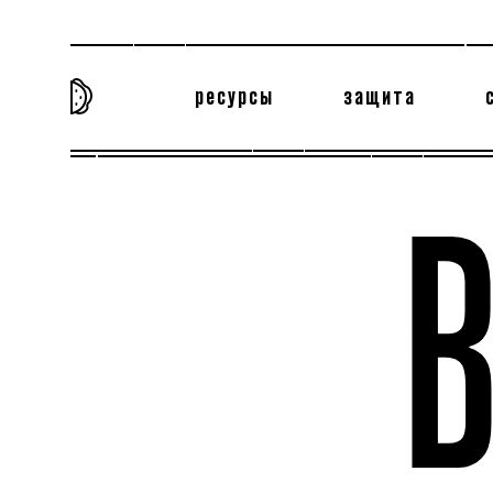
ресурсы
защита
та самая история
тёмная материя
вн