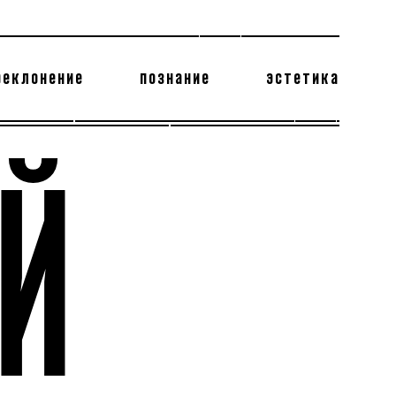
реклонение
познание
эстетика
178 бесполезных фактов
теодор глаголев
Й