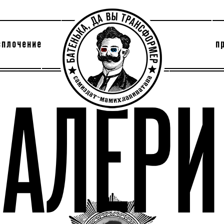
сплочение
п
утри секты
архив
ВАЛЕРИ