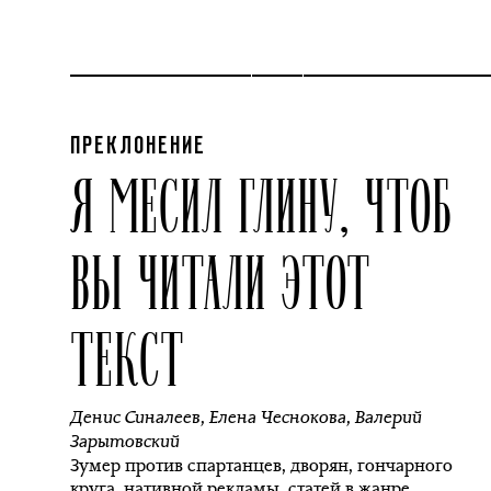
ПРЕКЛОНЕНИЕ
Я МЕСИЛ ГЛИНУ, ЧТОБ
ВЫ ЧИТАЛИ ЭТОТ
ТЕКСТ
Денис Синалеев
,
Елена Чеснокова
,
Валерий
Зарытовский
Зумер против спартанцев, дворян, гончарного
круга, нативной рекламы, статей в жанре