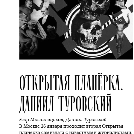
ОТКРЫТАЯ ПЛАНЁРКА.
ДАНИИЛ ТУРОВСКИЙ
Егор Мостовщиков
,
Даниил Туровский
В Москве 26 января проходит вторая Открытая
планёрка самиздата с известными журналистами.