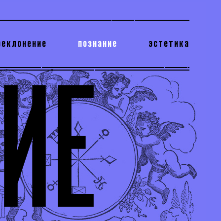
реклонение
познание
эстетика
178 бесполезных фактов
теодор глаголев
ИЕ