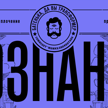
сплочение
п
утри секты
архив
ОЗНАН