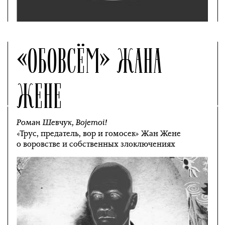
«ОБОВСЁМ» ЖАНА
ЖЕНЕ
Роман Шевчук
,
Bojemoi!
«Трус, предатель, вор и гомосек» Жан Жене
о воровстве и собственных злоключениях