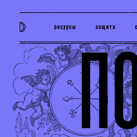
ресурсы
защита
та самая история
тёмная материя
вн
П