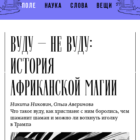
ПОЛЕ
НАУКА
СЛОВА
ВЕЩИ
ВУДУ — НЕ ВУДУ:
ИСТОРИЯ
АФРИКАНСКОЙ МАГИИ
Никита Никовин
,
Ольга Аверинова
Что такое вуду, как христиане с ним боролись, чем
шаманит шаман и можно ли воткнуть иголку
в Трампа