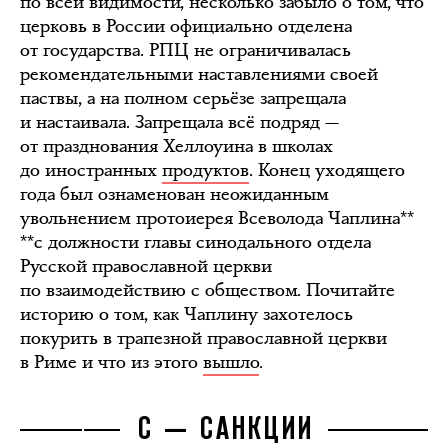
по всей видимости, несколько забыло о том, что
церковь в России официально отделена
от государства. РПЦ не ограничивалась
рекомендательными наставлениями своей
паствы, а на полном серьёзе запрещала
и настаивала. Запрещала всё подряд —
от празднования Хеллоуина в школах
до иностранных
продуктов
. Конец уходящего
года был ознаменован неожиданным
увольнением протоиерея Всеволода Чаплина**
**с должности главы синодального отдела
Русской православной церкви
по взаимодействию с обществом. Почитайте
историю о том, как Чаплину захотелось
покурить в трапезной православной церкви
в Риме и что из этого
вышло
.
С — САНКЦИИ