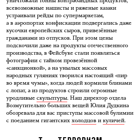
уничтожали тонны контрабандных продуктов,
всевозможные нашисты и ряженые казаки
устраивали рейды по супермаркетам,
а в аэропортах конфискации подвергались даже
кусочки европейских сыров, привезённые
гражданами из отпусков. При этом цены
подскочили даже на продукты отечественного
производства, в Фейсбуке стали появляться
фотографии с тайком провезённой
«санкционкой», а на унылых массовых
народных гуляниях творился настоящий «пир
во время чумы», когда людей кормили блинами
с лопат, а из продуктов строили огромные
уродливые
скульптуры
. Наш директор отдела
Возмутительно больших вещей Юлия Дудкина
обозревала для вас приступы массовой булимии
с поеданием гигантских
холодцов
и
куличей
.