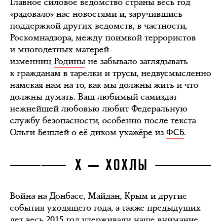
Главное силовое ведомство страны весь год
«радовало» нас новостями и, заручившись
поддержкой других ведомств, в частности,
Роскомнадзора, между поимкой террористов
и многодетных матерей-
изменниц
Родины
не забывало заглядывать
к гражданам в тарелки и трусы, недвусмысленно
намекая нам на то, как мы должны жить и что
должны думать. Ваш любимый самиздат
нежнейшей любовью любит Федеральную
службу безопасности, особенно после текста
Ольги Бешлей о её диком ухажёре из
ФСБ
.
Х — ХОХЛЫ
Война на Донбасе, Майдан, Крым и другие
события уходящего года, а также предыдущих
лет весь 2015 год удерживали наше внимание