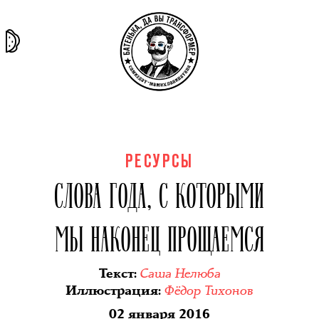
та самая
тёмная
внутри
архив
история
материя
секты
РЕСУРСЫ
СЛОВА ГОДА, С КОТОРЫМИ
МЫ НАКОНЕЦ ПРОЩАЕМСЯ
Саша Нелюба
Текст
:
Фёдор Тихонов
Иллюстрация
:
02 января 2016