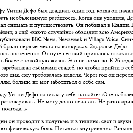
фу Уитни Дефо был двадцать один год, когда он нача
вать необъяснимую разбитость. Когда она уходила, Д
ал снимать и путешествовать. Он побывал в Индии, 
йзии, а ещё «как-то случайно» объездил всю Америку.
публиковали BBC News, Newsweek и Village Voice. Сн
й брали первые места на конкурсах. Здоровье Дефо
ось постепенно. От путешествий пришлось отказать
ть более спокойную жизнь. Это не помогло. К 26 год
 зарабатывал съёмками свадеб, но чтобы прийти в се
го дня, ему требовалась неделя. Через год он перее
лям: больше не мог заботиться о себе сам.
году Уитни Дефо написал у себя
на сайте
: «Очень боле
разговаривать. Не могу долго печатать. Не разговари
м полгода…»
ни он проводит в полутьме и в тишине: свет и звуки
яют физическую боль. Питается внутривенно. Раньше