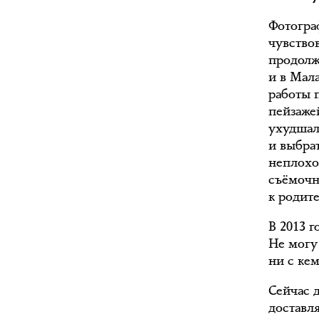
Фотогра
чувство
продолж
и в Мала
работы 
пейзаже
ухудшал
и выбра
неплохо
съёмочно
к родите
В 2013 
Не могу 
ни с ке
Сейчас д
доставл