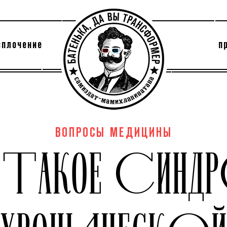
сплочение
п
утри секты
архив
ВОПРОСЫ МЕДИЦИНЫ
О ТАКОЕ СИНД