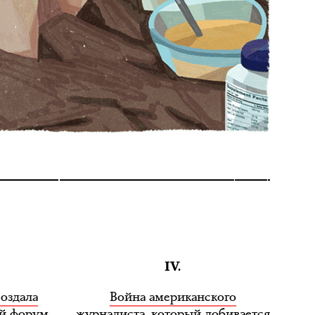
IV.
создала
Война американского
й форум
журналиста
, который добивается