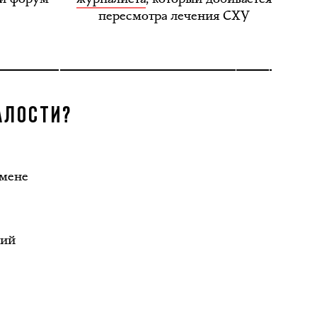
пересмотра лечения СХУ
АЛОСТИ?
бмене
кий