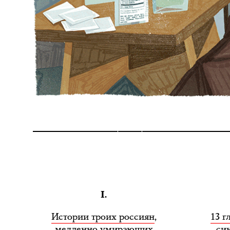
I.
Истории троих россиян
,
13 г
медленно умирающих
си