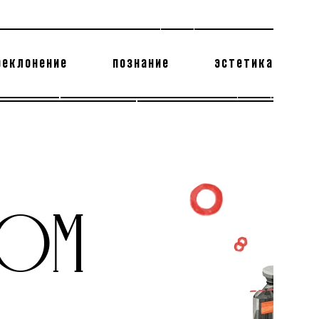
реклонение
познание
эстетика
178 бесполезных фактов
теодор глаголев
РОМ