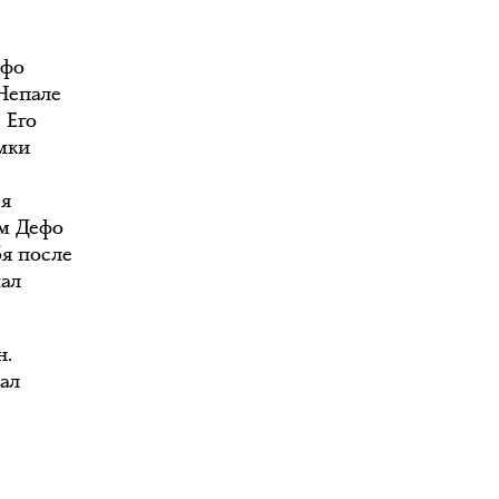
л
ефо
Непале
 Его
имки
ся
ам Дефо
бя после
хал
н.
вал