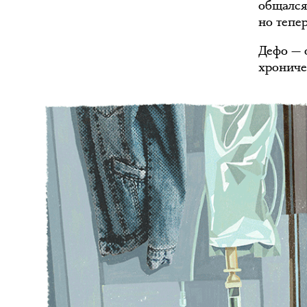
общался
но тепер
Дефо — 
хрониче