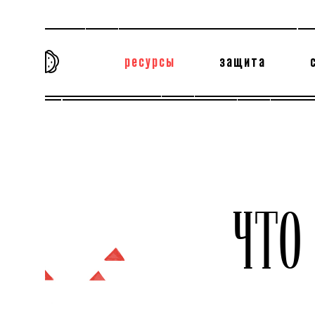
ресурсы
защита
та самая история
тёмная материя
вн
ЧТ