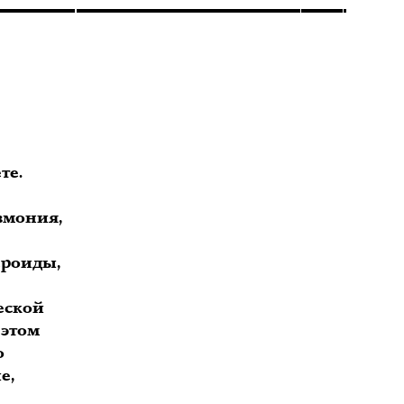
те.
вмония,
ероиды,
еской
 этом
о
е,