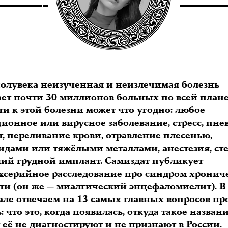
полувека неизученная и неизлечимая болезнь
ает почти 30 миллионов больных по всей плане
и к этой болезни может что угодно: любое
ионное или вирусное заболевание, стресс, пне
т, переливание крови, отравление плесенью,
идами или тяжёлыми металлами, анестезия, ст
ий грудной имплант. Самиздат публикует
хсерийное расследование про синдром хронич
сти (он же — миалгический энцефаломиелит). В
але отвечаем на 13 самых главных вопросов пр
: что это, когда появилась, откуда такое названи
 её не диагностируют и не признают в России.