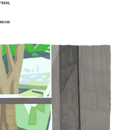
чки,
омом