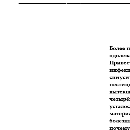
Более 
одолев
Привест
инфекц
синуси
пестиц
вытекш
четырё
устало
матери
болезнь
почему