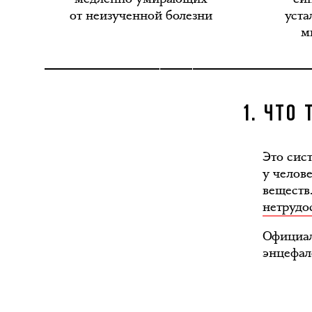
от неизученной болезни
уста
м
1. ЧТО
Это сис
у челов
веществ
нетрудо
Официал
энцефал