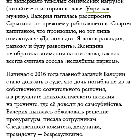
не выдержало тяжёлых физических нагрузок
(читайте его историю в главе «
Умри как
мужик
»). Валерия пыталась расспросить
Сарыгина, по-прежнему работавшего в «Спарте»
капитаном, что произошло, но тот лишь
отмахнулся: «Да, лох сдох. Я лохов разводил,
развожу и буду разводить». Женщина
не обратила внимания на эти слова, так как
всегда считала соседа «недалёким парнем».
Начиная с 2016 года главной задачей Валерии
стало доказать в суде, что дочь погибла не из-за
собственного сознательного решения,
а в результате психологического насилия
на тренинге, где её довели до самоубийства.
Валерия пыталась обжаловать решение
прокуратуры, писала сотрудникам
Следственного комитета, депутатам,
президенту — безрезультатно.