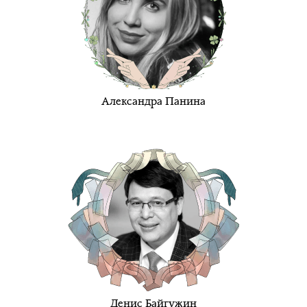
Александра Панина
Денис Байгужин