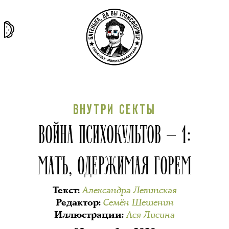
та самая
тёмная
внутри
архив
история
материя
секты
ВНУТРИ СЕКТЫ
ВОЙНА ПСИХОКУЛЬТОВ — 1:
МАТЬ, ОДЕРЖИМАЯ ГОРЕМ
Александра Левинская
Текст
:
Семён Шешенин
Редактор
:
Ася Лисина
Иллюстрации
: