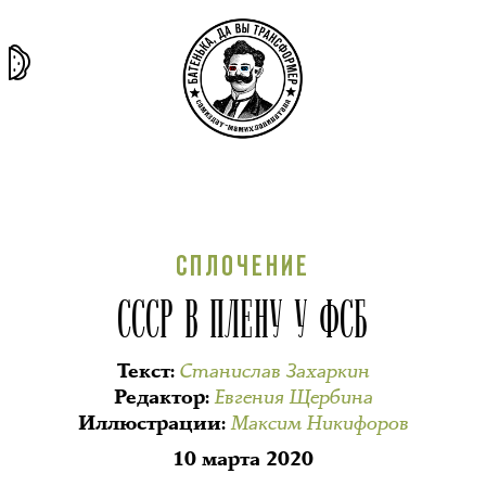
та самая
тёмная
внутри
архив
история
материя
секты
СПЛОЧЕНИЕ
СССР В ПЛЕНУ У ФСБ
Станислав Захаркин
Текст
:
Евгения Щербина
Редактор
:
Максим Никифоров
Иллюстрации
:
10 марта 2020