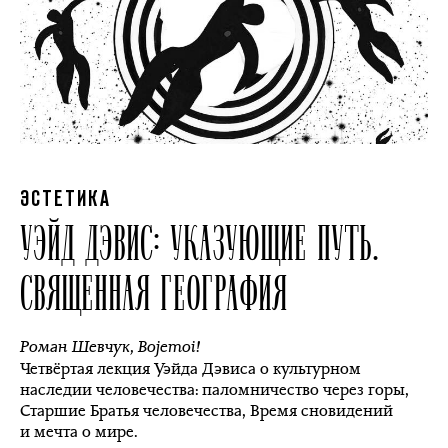
ЭСТЕТИКА
УЭЙД ДЭВИС: УКАЗУЮЩИЕ ПУТЬ.
СВЯЩЕННАЯ ГЕОГРАФИЯ
Роман Шевчук
,
Bojemoi!
Четвёртая лекция Уэйда Дэвиса о культурном
наследии человечества: паломничество через горы,
Старшие Братья человечества, Время сновидений
и мечта о мире.