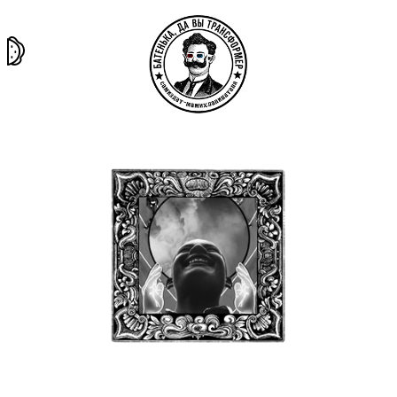
та самая
тёмная
внутри
архив
история
материя
секты