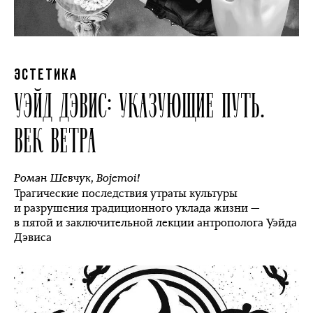
ЭСТЕТИКА
УЭЙД ДЭВИС: УКАЗУЮЩИЕ ПУТЬ.
ВЕК ВЕТРА
Роман Шевчук
,
Bojemoi!
Трагические последствия утраты культуры
и разрушения традиционного уклада жизни —
в пятой и заключительной лекции антрополога Уэйда
Дэвиса