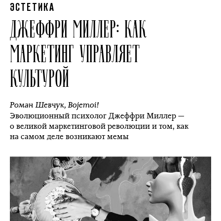
ЭСТЕТИКА
ДЖЕФФРИ МИЛЛЕР: КАК
МАРКЕТИНГ УПРАВЛЯЕТ
КУЛЬТУРОЙ
Роман Шевчук
,
Bojemoi!
Эволюционный психолог Джеффри Миллер —
о великой маркетинговой революции и том, как
на самом деле возникают мемы