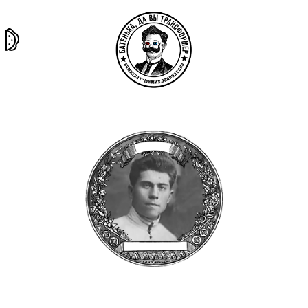
та самая
тёмная
внутри
архив
история
материя
секты