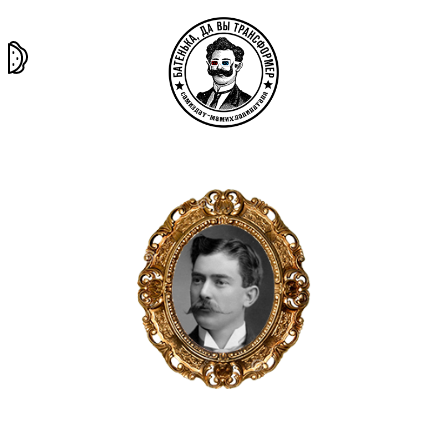
та самая
тёмная
внутри
архив
история
материя
секты