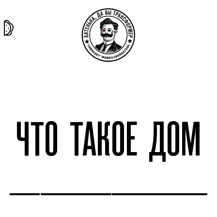
та самая
тёмная
внутри
архив
история
материя
секты
ЧТО ТАКОЕ ДОМ