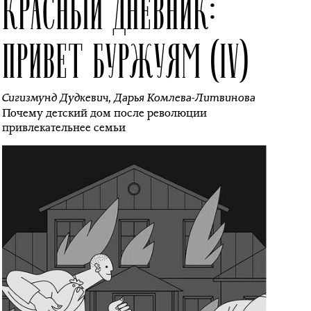
КРАСНЫЙ ДНЕВНИК:
ПРИВЕТ БУРЖУЯМ (IV)
Сигизмунд Дудкевич
,
Дарья Комлева-Литвинова
Почему детский дом после революции
привлекательнее семьи