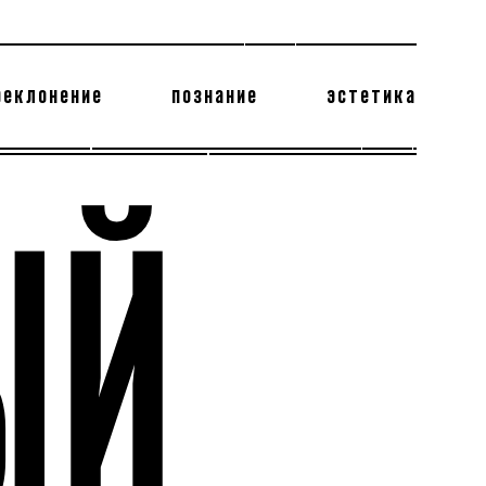
реклонение
познание
эстетика
178 бесполезных фактов
теодор глаголев
ЫЙ