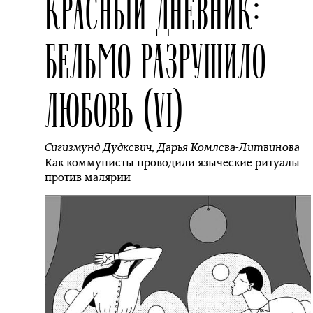
КРАСНЫЙ ДНЕВНИК:
БЕЛЬМО РАЗРУШИЛО
ЛЮБОВЬ (VI)
Сигизмунд Дудкевич
,
Дарья Комлева-Литвинова
Как коммунисты проводили языческие ритуалы
против малярии