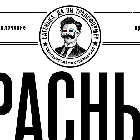
сплочение
п
утри секты
архив
РАСН