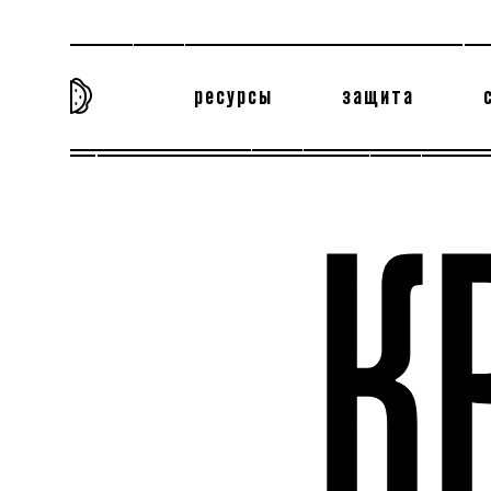
ресурсы
защита
та самая история
тёмная материя
вн
К