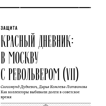
ЗАЩИТА
КРАСНЫЙ ДНЕВНИК:
В МОСКВУ
С РЕВОЛЬВЕРОМ (VII)
Сигизмунд Дудкевич
,
Дарья Комлева-Литвинова
Как коллекторы выбивали долги в советское
время