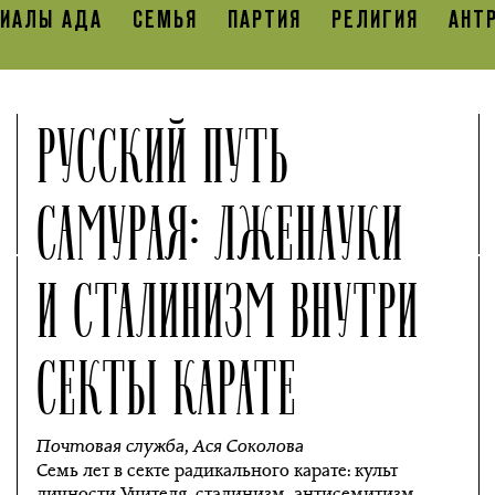
ИАЛЫ АДА
СЕМЬЯ
ПАРТИЯ
РЕЛИГИЯ
АНТ
РУССКИЙ ПУТЬ
САМУРАЯ: ЛЖЕНАУКИ
И СТАЛИНИЗМ ВНУТРИ
СЕКТЫ КАРАТЕ
Почтовая служба
,
Ася Соколова
Семь лет в секте радикального карате: культ
личности Учителя, сталинизм, антисемитизм,