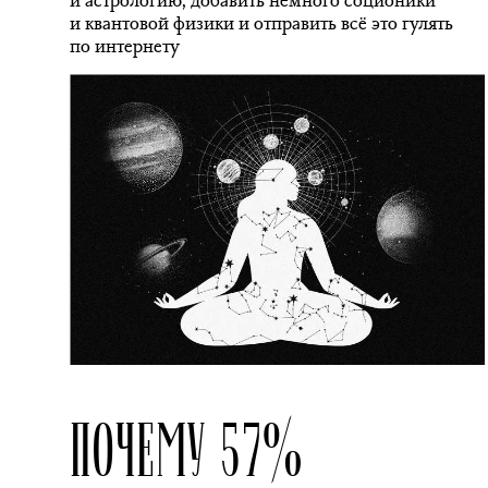
и астрологию, добавить немного соционики
и квантовой физики и отправить всё это гулять
по интернету
ПОЧЕМУ 57%