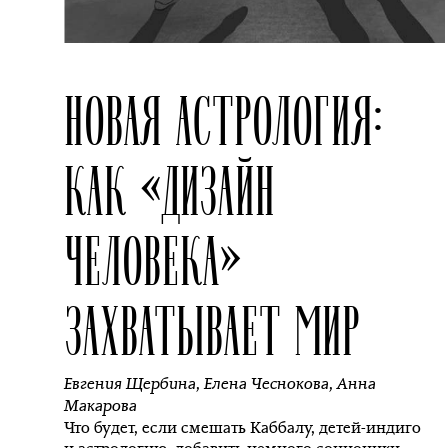
НОВАЯ АСТРОЛОГИЯ:
КАК «ДИЗАЙН
ЧЕЛОВЕКА»
ЗАХВАТЫВАЕТ МИР
Евгения Щербина
,
Елена Чеснокова
,
Анна
Макарова
Что будет, если смешать Каббалу, детей-индиго