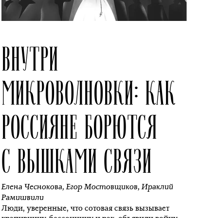
ВНУТРИ
МИКРОВОЛНОВКИ: КАК
РОССИЯНЕ БОРЮТСЯ
С ВЫШКАМИ СВЯЗИ
Елена Чеснокова
,
Егор Мостовщиков
,
Ираклий
Рамишвили
Люди, уверенные, что сотовая связь вызывает