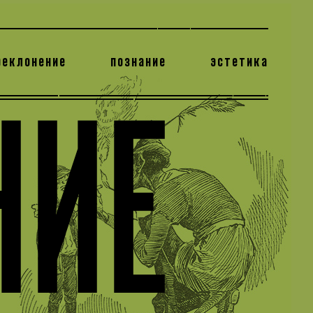
реклонение
познание
эстетика
178 бесполезных фактов
теодор глаголев
НИЕ