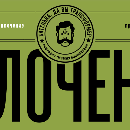
сплочение
п
утри секты
архив
ЛОЧЕ