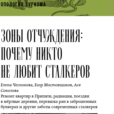
РОПОЛОГИЯ ТУРИЗМА
ЗОНЫ ОТЧУЖДЕНИЯ:
ПОЧЕМУ НИКТО
НЕ ЛЮБИТ СТАЛКЕРОВ
Елена Чеснокова
,
Егор Мостовщиков
,
Ася
Соколова
Ремонт квартир в Припяти, радиация, поездки
в мёртвые деревни, перевязка ран в заброшенных
бункерах и другие заботы современных сталкеров