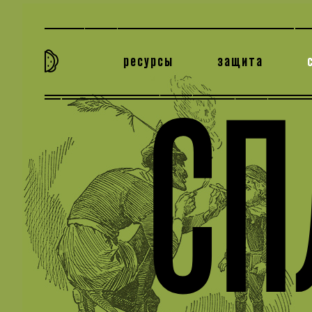
ресурсы
защита
та самая история
тёмная материя
вн
СП