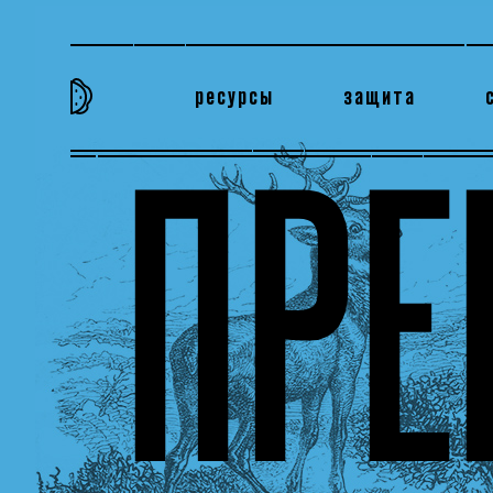
ресурсы
защита
та самая история
тёмная материя
вн
ПРЕ