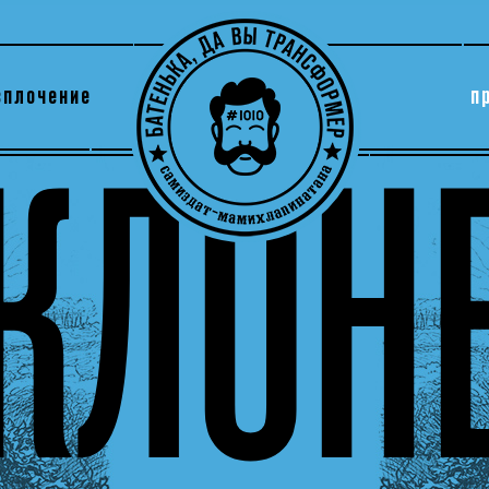
сплочение
п
утри секты
архив
КЛОН