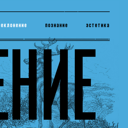
реклонение
познание
эстетика
178 бесполезных фактов
теодор глаголев
ЕНИЕ