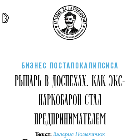
та самая
тёмная
внутри
архив
история
материя
секты
БИЗНЕС ПОСТАПОКАЛИПСИСА
РЫЦАРЬ В ДОСПЕХАХ. КАК ЭКС-
НАРКОБАРОН СТАЛ
ПРЕДПРИНИМАТЕЛЕМ
Валерия Позычанюк
Текст
: