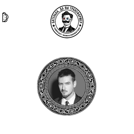
та самая
тёмная
внутри
архив
история
материя
секты