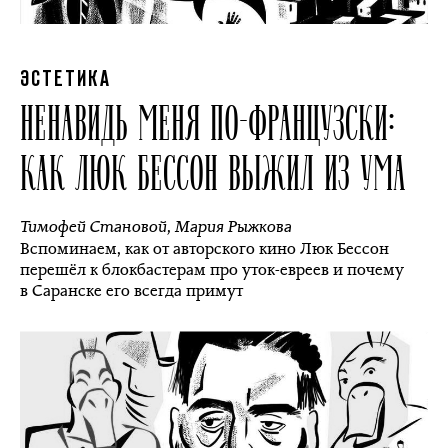
ЭСТЕТИКА
НЕНАВИДЬ МЕНЯ ПО-ФРАНЦУЗСКИ:
КАК ЛЮК БЕССОН ВЫЖИЛ ИЗ УМА
Тимофей Становой
,
Мария Рыжкова
Вспоминаем, как от авторского кино Люк Бессон
перешёл к блокбастерам про уток-евреев и почему
в Саранске его всегда примут