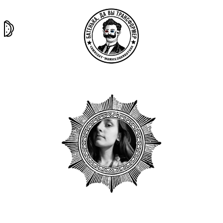
та самая
тёмная
внутри
архив
история
материя
секты