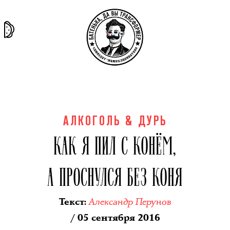
та самая
тёмная
внутри
архив
история
материя
секты
АЛКОГОЛЬ & ДУРЬ
КАК Я ПИЛ С КОНЁМ,
А ПРОСНУЛСЯ БЕЗ КОНЯ
Александр Перунов
Текст
:
/ 05 сентября 2016