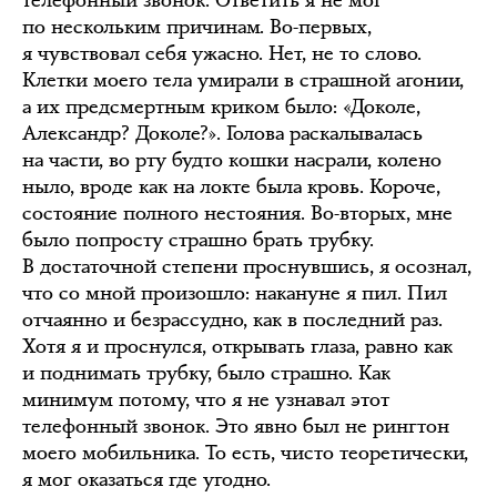
телефонный звонок. Ответить я не мог
по нескольким причинам. Во-первых,
я чувствовал себя ужасно. Нет, не то слово.
Клетки моего тела умирали в страшной агонии,
а их предсмертным криком было: «Доколе,
Александр? Доколе?». Голова раскалывалась
на части, во рту будто кошки насрали, колено
ныло, вроде как на локте была кровь. Короче,
состояние полного нестояния. Во-вторых, мне
было попросту страшно брать трубку.
В достаточной степени проснувшись, я осознал,
что со мной произошло: накануне я пил. Пил
отчаянно и безрассудно, как в последний раз.
Хотя я и проснулся, открывать глаза, равно как
и поднимать трубку, было страшно. Как
минимум потому, что я не узнавал этот
телефонный звонок. Это явно был не рингтон
моего мобильника. То есть, чисто теоретически,
я мог оказаться где угодно.