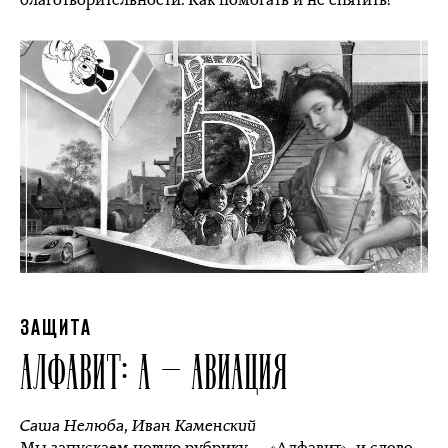
ЗАЩИТА
АЛФАВИТ: А — АВИАЦИЯ
Саша Нелюба
,
Иван Каменский
Мы запускаем новую рубрику — «Алфавит», и слово