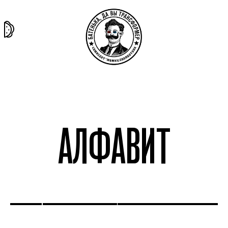
та самая
тёмная
внутри
архив
история
материя
секты
АЛФАВИТ